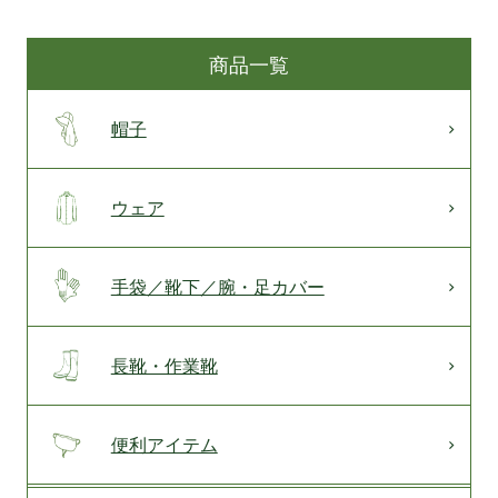
商品一覧
帽子
ウェア
手袋／靴下／腕・足カバー
長靴・作業靴
便利アイテム