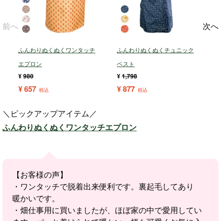
前へ
次へ
ふんわりぬくぬくワンタッチ
ふんわりぬくぬくチュニック
エプロン
ベスト
¥
980
¥
1,798
¥
657
¥
877
税込
税込
＼ピックアップアイテム／
ふんわりぬくぬくワンタッチエプロン
【お客様の声】
・ワンタッチで脱着出来便利です。裏起毛してあり
暖かいです。
・畑仕事用に買いましたが、ほぼ家の中で愛用してい