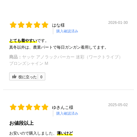
2026-01-30
はな様
購入確認済み
とても着やすい
です。
真冬以外は、農業パートで毎日ガンガン着用してます。
商品：
ヤッケ アノラックパーカー 迷彩（ワークトライブ）
ブロンズシャイン M
役に立った
0
2025-05-02
ゆきんこ様
購入確認済み
お値段以上
お安いので購入しました、
薄いけど