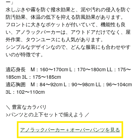
ー」
水しぶきや霧を防ぐ撥水効果と、泥や汚れの侵入を防ぐ
防汚効果、体温の低下を抑える防風効果があります。
フロントに大きなポケットが付いていて、機能性も良
い、アノラックパーカーは、アウトドアだけでなく、屋
外作業、タウンユースにも人気があります。
シンプルなデザインなので、どんな服装にも合わせやす
いのが特徴です。
適応身長 M：160〜170cm L：170〜180cm LL：175〜
185cm 3L：175〜185cm
適応胸囲 M：84〜92cm L：90〜98cm LL：96〜104cm
3L：102〜110cm
＼ 豊富なカラバリ
>パンツとの上下セットで揃えよう ／
アノラックパーカー＋オーバーパンツを見る