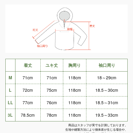
着丈
ユキ丈
胸周り
袖口周り
M
71cm
71cm
118cm
18～29cm
L
72cm
75cm
118cm
18.5～30cm
LL
77cm
76cm
118cm
18.5～31cm
3L
78.5cm
78cm
118cm
19.5～33cm
商品はスタッフが実寸を計測しております。
生地や縫製方法により個体差が生じる場合や、