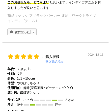
このお値段なら、とてもよい
と思います。インディゴデニムを購
入しましたが良いと思います。
商品：
ヤッケ アノラックパーカー 迷彩（ワークトライブ）
インディゴデニム L
役に立った
2
2024-12-16
ご購入者様
購入確認済み
年代:
60歳以上～
性別:
女性
身長:
151～155cm
体型:
ややぽっちゃり
使用目的:
趣味(家庭菜園･ガーデニング･DIY)
透け感:
ほぼ透けなし
サイズ感
小さめ
大きめ
厚さ
薄手
厚手