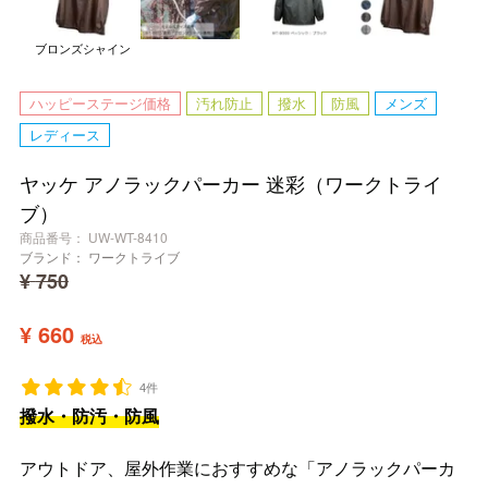
ブロンズシャイン
ハッピーステージ価格
汚れ防止
撥水
防風
メンズ
レディース
ヤッケ アノラックパーカー 迷彩（ワークトライ
ブ）
商品番号
UW-WT-8410
ブランド：
ワークトライブ
¥
750
¥
660
税込
4件
撥水・防汚・防風
アウトドア、屋外作業におすすめな「アノラックパーカ