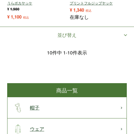
うらポカヤッケ
プリントフルジップヤッケ
¥
1,980
¥
1,340
税込
¥
1,100
在庫なし
税込
並び替え
10
件中
1
-
10
件表示
商品一覧
帽子
ウェア