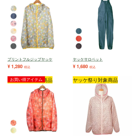
プリントフルジップヤッケ
ヤッケサロペット
¥
1,280
¥
1,680
税込
税込
ヤッケ祭り対象商品
お買い得アイテム
ヤッケ祭り対象商品