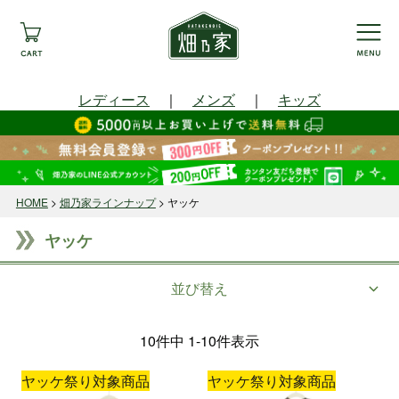
レディース
｜
メンズ
｜
キッズ
HOME
畑乃家ラインナップ
ヤッケ
ヤッケ
並び替え
10
件中
1
-
10
件表示
ヤッケ祭り対象商品
ヤッケ祭り対象商品