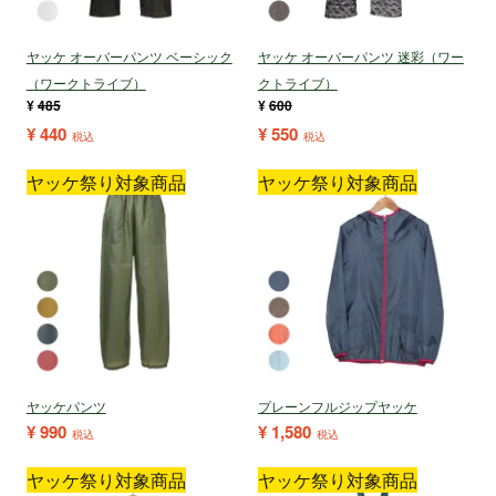
ヤッケ オーバーパンツ ベーシック
ヤッケ オーバーパンツ 迷彩（ワー
（ワークトライブ）
クトライブ）
¥
485
¥
600
¥
440
¥
550
税込
税込
ヤッケ祭り対象商品
ヤッケ祭り対象商品
ヤッケパンツ
プレーンフルジップヤッケ
¥
990
¥
1,580
税込
税込
ヤッケ祭り対象商品
ヤッケ祭り対象商品