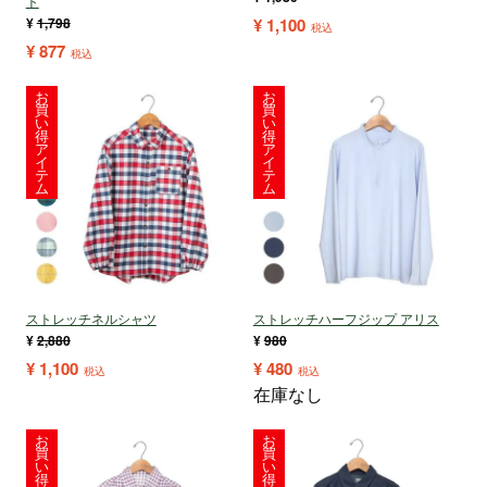
ト
¥
1,798
¥
1,100
税込
¥
877
税込
お
お
買
買
い
い
得
得
ア
ア
イ
イ
テ
テ
ム
ム
ストレッチネルシャツ
ストレッチハーフジップ アリス
¥
2,880
¥
980
¥
1,100
¥
480
税込
税込
在庫なし
お
お
買
買
い
い
得
得