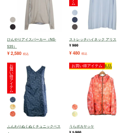
ム
ひんやりアイスパーカー（NS-
ストレッチハイネック アリス
¥
980
535）
¥
480
¥
2,580
税込
税込
お
ヤッケ祭り対象商品
お買い得アイテム
買
い
得
ア
イ
テ
ム
ふんわりぬくぬくチュニックベス
うらポカヤッケ
¥
1,980