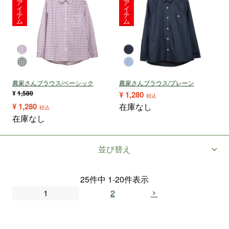
ア
ア
イ
イ
テ
テ
ム
ム
農家さんブラウス/ベーシック
農家さんブラウス/プレーン
¥
1,580
¥
1,280
税込
¥
1,280
在庫なし
税込
在庫なし
並び替え
25
件中
1
-
20
件表示
1
2