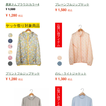
農家さんブラウス/カラー4
プレーンフルジップヤッケ
¥
1,580
¥
1,580
税込
¥
1,280
税込
ヤッケ祭り対象商品
お
買
い
得
ア
イ
テ
ム
プリントフルジップヤッケ
のら・ライトジャケット
¥
1,280
¥
1,380
税込
税込
お
買
い
得
ア
イ
テ