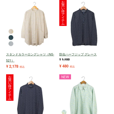
お
買
い
得
ア
イ
テ
ム
スタンドカラーロングシャツ（NS-
防虫ハーフジップ グレース
¥
1,100
521）
¥
480
¥
2,178
税込
税込
お
NEW
買
い
得
ア
イ
テ
ム