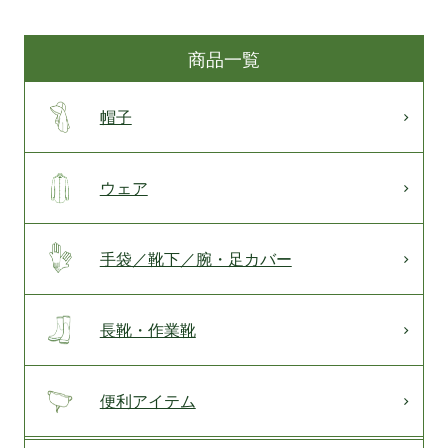
商品一覧
帽子
ウェア
手袋／靴下／腕・足カバー
長靴・作業靴
便利アイテム