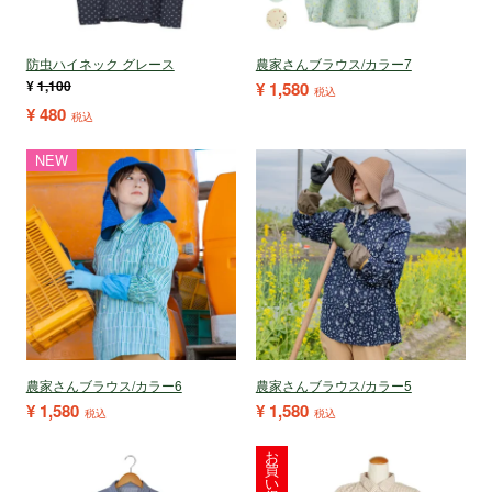
防虫ハイネック グレース
農家さんブラウス/カラー7
¥
1,100
¥
1,580
税込
¥
480
税込
NEW
農家さんブラウス/カラー6
農家さんブラウス/カラー5
¥
1,580
¥
1,580
税込
税込
お
買
い