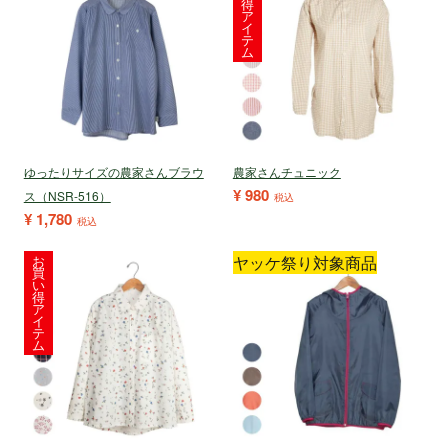
得
ア
イ
テ
ム
ゆったりサイズの農家さんブラウ
農家さんチュニック
¥
980
ス（NSR-516）
税込
¥
1,780
税込
お
ヤッケ祭り対象商品
買
い
得
ア
イ
テ
ム