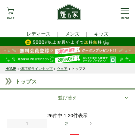
レディース
｜
メンズ
｜
キッズ
HOME
畑乃家ラインナップ
ウェア
トップス
トップス
並び替え
25
件中
1
-
20
件表示
1
2