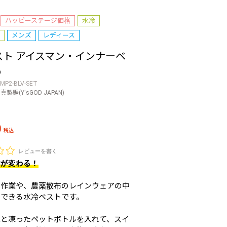
ハッピーステージ価格
水冷
メンズ
レディース
スト アイスマン・インナーベ
o
CMP2-BLV-SET
真製鋸(Y'sGOD JAPAN)
0
税込
レビューを書く
業が変わる！
の作業や、農薬散布のレインウェアの中
用できる水冷ベストです。
水と凍ったペットボトルを入れて、スイ