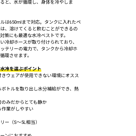
れると、水が循環し、身体を冷やしま
ルは650mlまで対応。タンクに入れたペ
ルは、溶けてくると飲むことができるの
症対策にも最適な水冷ベストです。
細い冷却ホースが取り付けられており、
バッテリーの電力で、タンクから冷却ホ
を循環させます。
り水冷を選ぶポイント
付きウェアが使用できない環境にオスス
らボトルを取り出し水分補給ができ、熱
に
音のみだからとても静か
ら作業がしやすい
リー（S～5L相当）
シーンにおすすめ