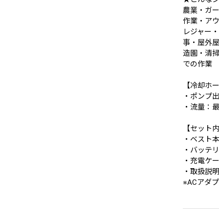
農業・ガ
作業・ア
レジャー
事・屋外
造園・清
での作業
【冷却ホ
・ポンプ出力
・流量：最大3
【セット
・ベスト本体
・バッテリー
・充電ケーブ
・取扱説
※ACアダ