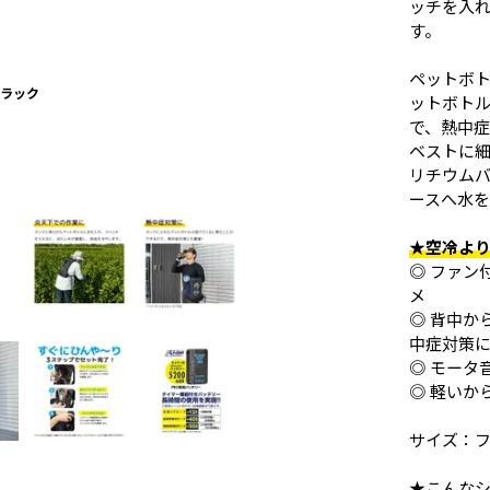
ッチを入
す。
ペットボト
ラック
ットボト
で、熱中
ベストに
リチウム
ースへ水
★空冷よ
◎ ファン
メ
◎ 背中か
中症対策
◎ モータ
◎ 軽いか
サイズ：フ
★こんな