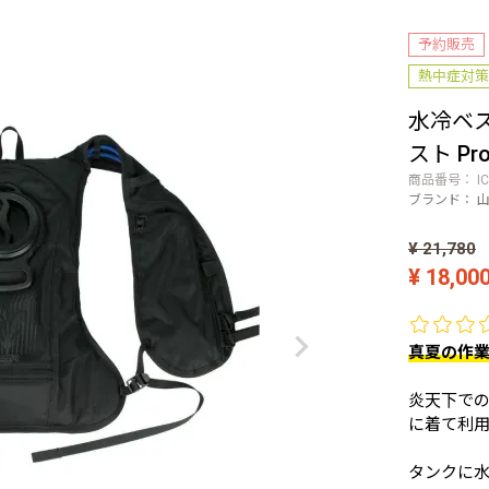
予約販売
熱中症対策
水冷ベ
スト Pr
商品番号
I
ブランド：
山
¥
21,780
¥
18,00
真夏の作
炎天下で
に着て利
タンクに