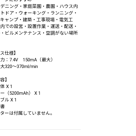
ーデニング・家庭菜園・農園・ハウス内
ウトドア・ウォーキング・ランニング・
・キャンプ・建築・工事現場・電気工
屋内での設営・設置作業・運送・配送・
掃・ビルメンテナンス・空調がない場所
ース仕様】
：7.4V 150mA（最大）
20～370ml/min
内容】
 X 1
（5200mAh） X 1
ル X 1
明書
プターは付属していません。