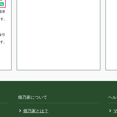
請求
ます。
金引
す。
畑乃家について
ヘル
畑乃家とは？