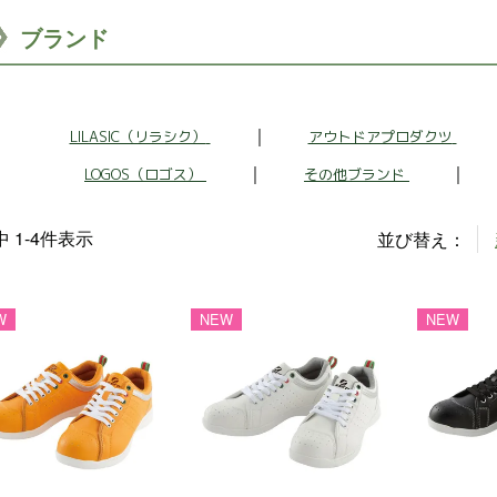
ブランド
LILASIC（リラシク）
アウトドアプロダクツ
LOGOS（ロゴス）
その他ブランド
中
1
-
4
件表示
並び替え
W
NEW
NEW