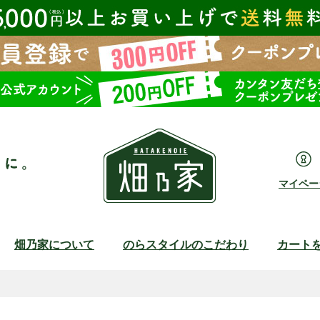
マイペー
畑乃家について
のらスタイルのこだわり
カート
検索