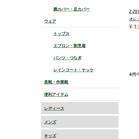
腕カバー・足カバー
Z-Z
オレ
ウェア
¥
1
トップス
エプロン・割烹着
パンツ・つなぎ
レインコート・ヤッケ
4
件
長靴・作業靴
便利アイテム
レディース
メンズ
キッズ