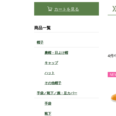
カートを見る
商品一覧
帽子
農帽・日よけ帽
4
件
キャップ
ハット
NE
その他帽子
手袋／靴下／腕・足カバー
手袋
靴下