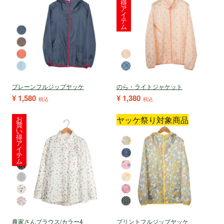
得
ア
イ
テ
ム
プレーンフルジップヤッケ
のら・ライトジャケット
¥
1,580
¥
1,380
税込
税込
お
ヤッケ祭り対象商品
買
い
得
ア
イ
テ
ム
農家さんブラウス/カラー4
プリントフルジップヤッケ