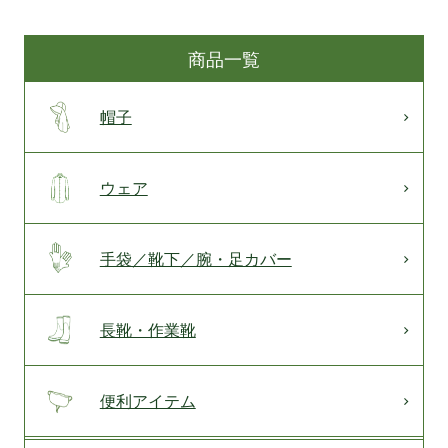
商品一覧
帽子
ウェア
手袋／靴下／腕・足カバー
長靴・作業靴
便利アイテム