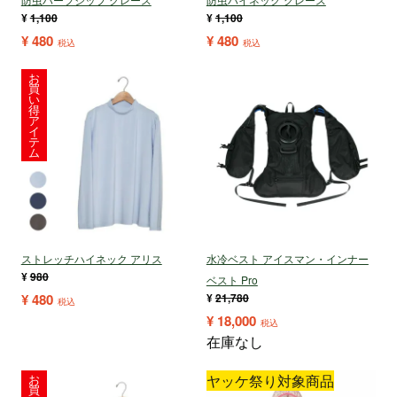
¥
1,100
¥
1,100
¥
480
¥
480
税込
税込
お
買
い
得
ア
イ
テ
ム
ストレッチハイネック アリス
水冷ベスト アイスマン・インナー
¥
980
ベスト Pro
¥
480
¥
21,780
税込
¥
18,000
税込
在庫なし
お
ヤッケ祭り対象商品
買