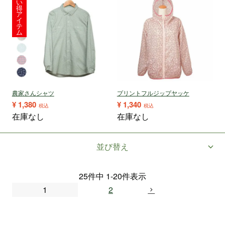
い
得
ア
イ
テ
ム
農家さんシャツ
プリントフルジップヤッケ
¥
1,380
¥
1,340
税込
税込
在庫なし
在庫なし
並び替え
25
件中
1
-
20
件表示
1
2