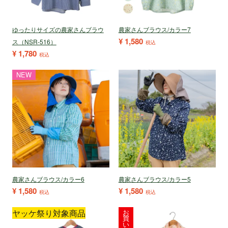
ゆったりサイズの農家さんブラウ
農家さんブラウス/カラー7
¥
1,580
ス（NSR-516）
税込
¥
1,780
税込
NEW
農家さんブラウス/カラー6
農家さんブラウス/カラー5
¥
1,580
¥
1,580
税込
税込
ヤッケ祭り対象商品
お
買
い