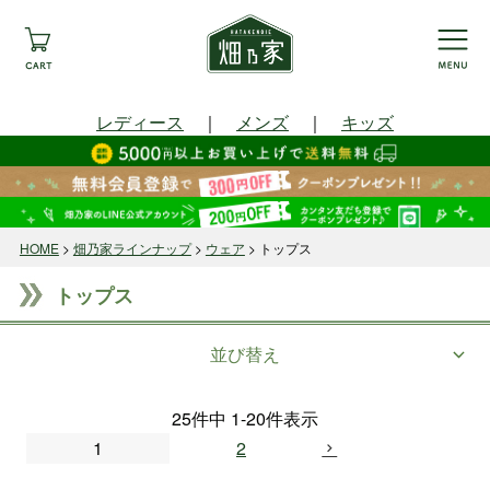
レディース
｜
メンズ
｜
キッズ
HOME
畑乃家ラインナップ
ウェア
トップス
トップス
並び替え
25
件中
1
-
20
件表示
1
2