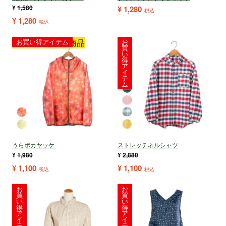
¥
1,580
¥
1,280
税込
¥
1,280
税込
ヤッケ祭り対象商品
お買い得アイテム
お
買
い
得
ア
イ
テ
ム
うらポカヤッケ
ストレッチネルシャツ
¥
1,980
¥
2,880
¥
1,100
¥
1,100
税込
税込
お
お
買
買
い
い
得
得
ア
ア
イ
イ
テ
テ