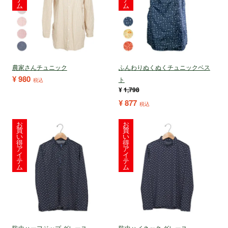
ム
ム
農家さんチュニック
ふんわりぬくぬくチュニックベス
¥
980
ト
税込
¥
1,798
¥
877
税込
お
お
買
買
い
い
得
得
ア
ア
イ
イ
テ
テ
ム
ム
防虫ハーフジップ グレース
防虫ハイネック グレース