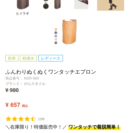
ヒイラギ
防寒
軽撥水
レディース
ふんわりぬくぬくワンタッチエプロン
商品番号
NSR-960
ブランド：
のらスタイル
¥
980
¥
657
税込
13件
＼在庫限り！特価販売中！／
ワンタッチで着脱簡単！