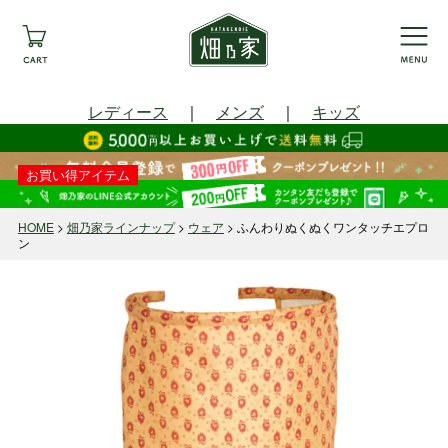
レディース
｜
メンズ
｜
キッズ
お買い得アイテム
HOME
畑乃家ラインナップ
ウェア
ふんわりぬくぬくワンタッチエプロ
ン