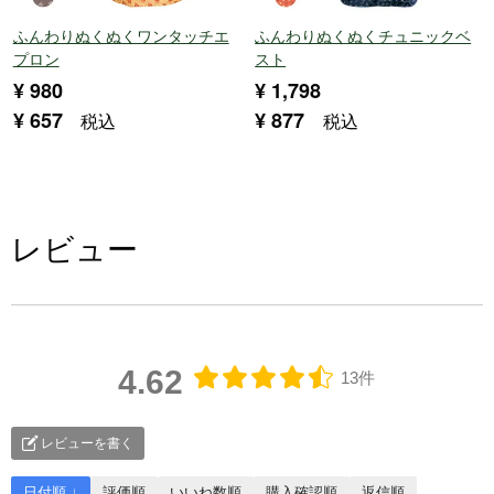
ふんわりぬくぬくワンタッチエ
ふんわりぬくぬくチュニックベ
プロン
スト
¥
980
¥
1,798
¥
657
¥
877
税込
税込
レビュー
4.62
13件
レビューを書く
日付順 ↓
評価順
いいね数順
購入確認順
返信順