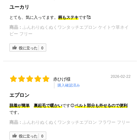
ユーカリ
とても、気に入ってます。
柄もステキ
です🥰
商品：
ふんわりぬくぬくワンタッチエプロン ケイトウ草ネイ
ビー フリー
役に立った
0
2026-02-22
赤ひげ様
購入確認済み
エプロン
脱着が簡単
裏起毛で暖かい
です😊
ベルト部分も外せるので便利
です。
商品：
ふんわりぬくぬくワンタッチエプロン フラワー フリー
役に立った
0