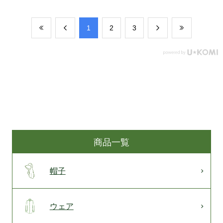
​1
​2
​3
商品一覧
帽子
ウェア