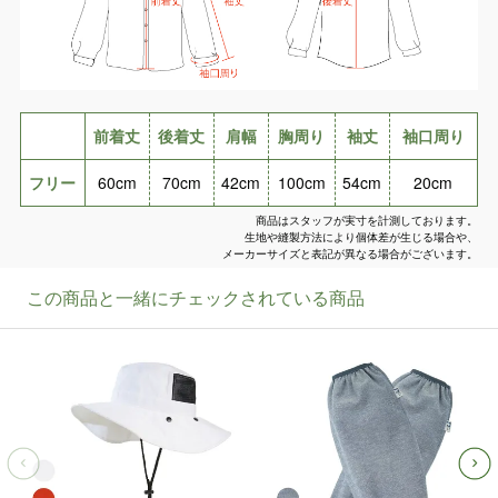
前着丈
後着丈
肩幅
胸周り
袖丈
袖口周り
フリー
60cm
70cm
42cm
100cm
54cm
20cm
商品はスタッフが実寸を計測しております。
生地や縫製方法により個体差が生じる場合や、
メーカーサイズと表記が異なる場合がございます。