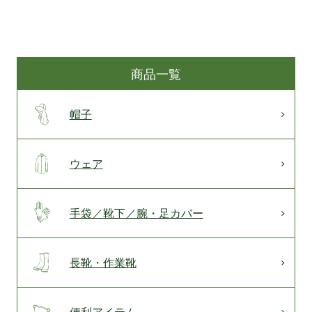
商品一覧
帽子
ウェア
手袋／靴下／腕・足カバー
長靴・作業靴
便利アイテム