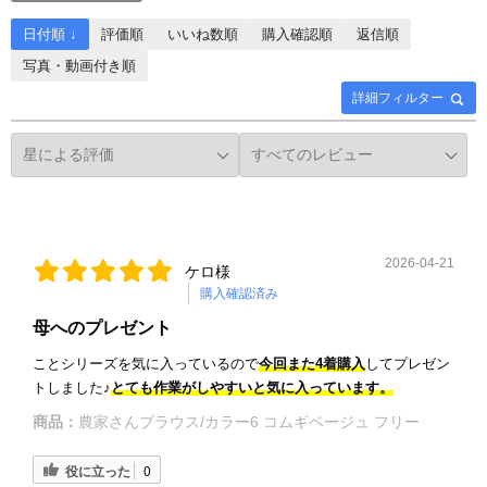
日付順 ↓
評価順
いいね数順
購入確認順
返信順
写真・動画付き順
詳細フィルター
2026-04-21
ケロ様
購入確認済み
母へのプレゼント
ことシリーズを気に入っているので
今回また4着購入
してプレゼン
トしました♪
とても作業がしやすいと気に入っています。
商品：
農家さんブラウス/カラー6 コムギベージュ フリー
役に立った
0