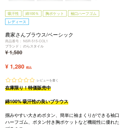
吸汗性
綿100％
胸ポケット
袖口ハーフゴム
レディース
農家さんブラウス/ベーシック
商品番号
NSR-515-COL1
ブランド：
のらスタイル
¥
1,580
¥
1,280
税込
レビューを書く
在庫限り！特価販売中
綿100% 吸汗性の良いブラウス
掴みやすい大きめボタン、簡単に袖まくりができる袖口
ハーフゴム、ボタン付き胸ポケットなど機能性に優れた