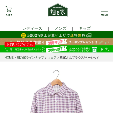
レディース
｜
メンズ
｜
キッズ
お買い得アイテム
HOME
畑乃家ラインナップ
ウェア
農家さんブラウス/ベーシック