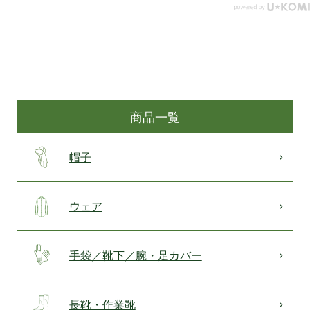
商品一覧
帽子
ウェア
手袋／靴下／腕・足カバー
長靴・作業靴