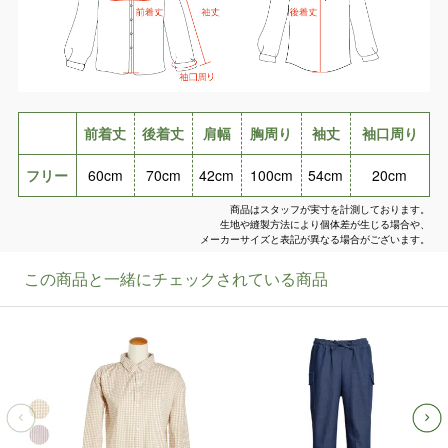
前着丈
後着丈
肩幅
胸周り
袖丈
袖口周り
フリー
60cm
70cm
42cm
100cm
54cm
20cm
商品はスタッフが実寸を計測しております。
生地や縫製方法により個体差が生じる場合や、
メーカーサイズと表記が異なる場合がございます。