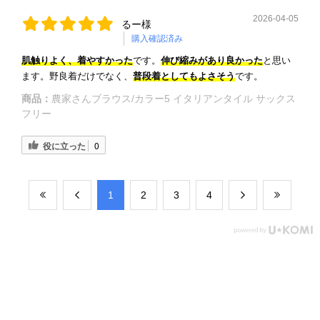
2026-04-05
るー様
購入確認済み
肌触りよく、着やすかった
です。
伸び縮みがあり良かった
と思い
ます。野良着だけでなく、
普段着としてもよさそう
です。
商品：
農家さんブラウス/カラー5 イタリアンタイル サックス
フリー
役に立った
0
​1
​2
​3
​4