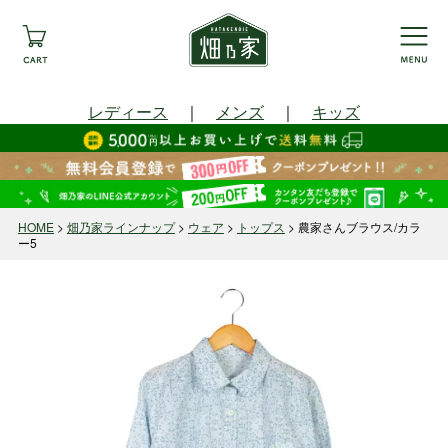
レディース
｜
メンズ
｜
キッズ
HOME
畑乃家ラインナップ
ウェア
トップス
農家さんブラウス/カラ
ー5