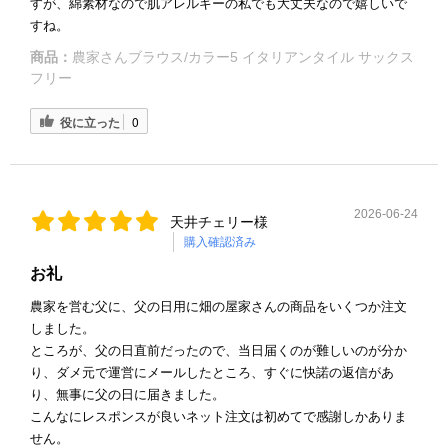
すが、綿素材なので肌アレルギーの私でも大丈夫なので嬉しいで
すね。
商品：
農家さんブラウス/カラー5 イタリアンタイル サックス
フリー
役に立った
0
2026-06-24
天井チェリー様
購入確認済み
お礼
農家を営む父に、父の日用に畑の屋家さんの商品をいくつか注文
しました。
ところが、父の日直前だったので、当日届くのが難しいのが分か
り、ダメ元で運営にメールしたところ、すぐに快諾の返信があ
り、無事に父の日に届きました。
こんなにレスポンスが良いネット注文は初めてで感謝しかありま
せん。