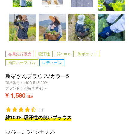
会員先行販売
吸汗性
綿100％
胸ポケット
袖口ハーフゴム
レディース
農家さんブラウス/カラー5
商品番号
NSR-515-2024
ブランド：
のらスタイル
¥
1,580
税込
17件
綿100% 吸汗性の良いブラウス
<パターンラインナップ>