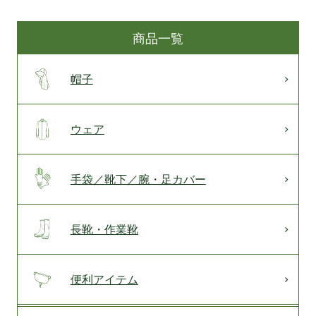
商品一覧
帽子
ウェア
手袋／靴下／腕・足カバー
長靴・作業靴
便利アイテム