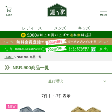
レディース
｜
メンズ
｜
キッズ
HOME
NSR-900商品一覧
NSR-900商品一覧
並び替え
7
件中
1
-
7
件表示
NEW