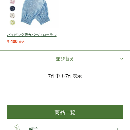
パイピング腕カバー/フローラル
¥
400
税込
並び替え
7
件中
1
-
7
件表示
商品一覧
帽子