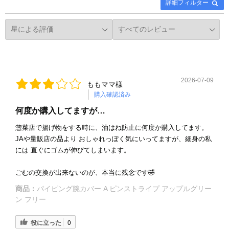
詳細フィルター
2026-07-09
ももママ様
購入確認済み
何度か購入してますが…
惣菜店で揚げ物をする時に、油はね防止に何度か購入してます。
JAや量販店の品より おしゃれっぽく気にいってますが、細身の私
には 直ぐにゴムが伸びてしまいます。
ごむの交換が出来ないのが、本当に残念です🤣
商品：
パイピング腕カバー A ピンストライプ アップルグリー
ン フリー
役に立った
0