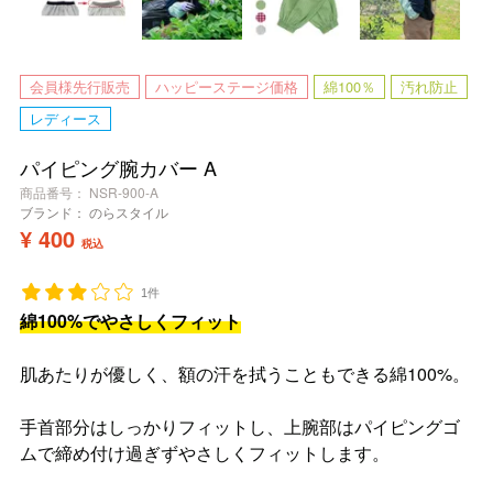
会員様先行販売
ハッピーステージ価格
綿100％
汚れ防止
レディース
パイピング腕カバー A
商品番号
NSR-900-A
ブランド：
のらスタイル
¥
400
税込
1件
綿100%でやさしくフィット
肌あたりが優しく、額の汗を拭うこともできる綿100%。
手首部分はしっかりフィットし、上腕部はパイピングゴ
ムで締め付け過ぎずやさしくフィットします。