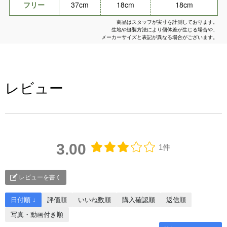
フリー
37cm
18cm
18cm
商品はスタッフが実寸を計測しております。
生地や縫製方法により個体差が生じる場合や、
メーカーサイズと表記が異なる場合がございます。
レビュー
3.00
1件
レビューを書く
日付順 ↓
評価順
いいね数順
購入確認順
返信順
写真・動画付き順