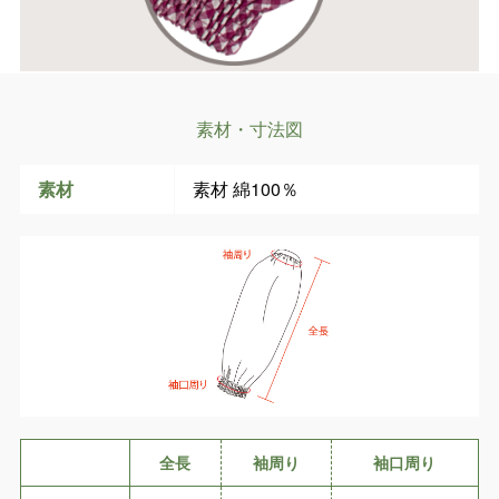
素材・寸法図
素材
素材 綿100％
全長
袖周り
袖口周り