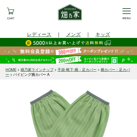
レディース
｜
メンズ
｜
キッズ
HOME
畑乃家ラインナップ
手袋-靴下-腕・足カバー
腕カバー・足カバ
ー
パイピング腕カバー A