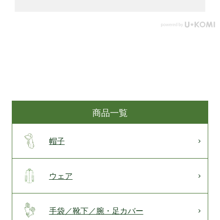
商品一覧
帽子
ウェア
手袋／靴下／腕・足カバー