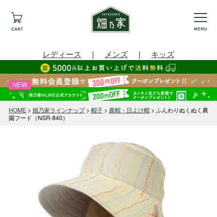
レディース
｜
メンズ
｜
キッズ
NEW
HOME
畑乃家ラインナップ
帽子
農帽・日よけ帽
ふんわりぬくぬく農
園フード（NSR-840）