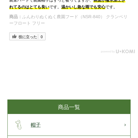
農業パートで農園帽子はずっと被ってますが、
表面が撥水加工さ
れてるのはとても良い
です。
温かいし急な雨
でも安心
です。
商品：
ふんわりぬくぬく農園フード（NSR-840） クランベリ
ーフロート フリー
役に立った
0
商品一覧
帽子