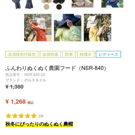
会員様先行販売
会員特価
防寒
軽撥水
レディース
ふんわりぬくぬく農園フード（NSR-840）
商品番号
NSR-840-23
ブランド：
のらスタイル
¥
1,380
¥
1,268
税込
1件
秋冬にぴったりのぬくぬく農帽