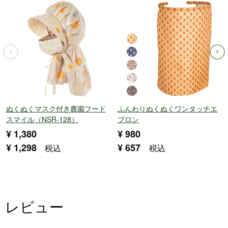
ぬくぬくマスク付き農園フード
ふんわりぬくぬくワンタッチエ
スマイル（NSR-128）
プロン
¥
1,380
¥
980
¥
1,298
¥
657
税込
税込
レビュー