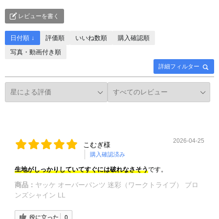
レビューを書く
日付順 ↓
評価順
いいね数順
購入確認順
写真・動画付き順
詳細フィルター
2026-04-25
こむぎ様
購入確認済み
生地がしっかりしていて
すぐには破れなさそう
です。
商品：
ヤッケ オーバーパンツ 迷彩（ワークトライブ） ブロ
ンズシャイン LL
役に立った
0