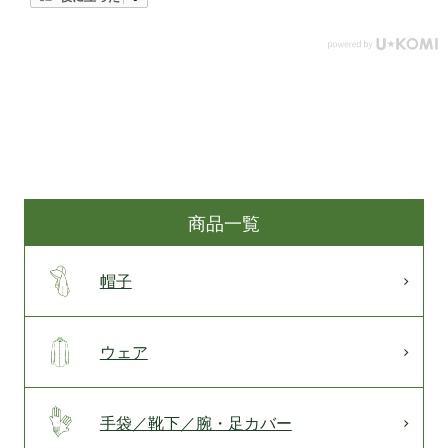
商品一覧
帽子
ウェア
手袋／靴下／腕・足カバー