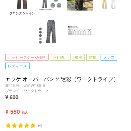
ブロンズシャイン
ハッピーステージ価格
汚れ防止
撥水
防風
メンズ
レディース
ヤッケ オーバーパンツ 迷彩（ワークトライブ）
商品番号
UW-WT-8510
ブランド：
ワークトライブ
¥
600
¥
550
税込
1件