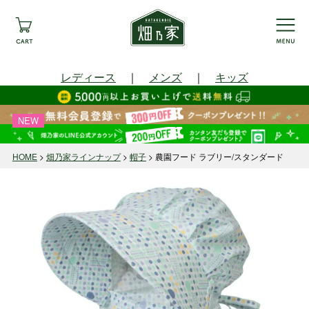
レディース
｜
メンズ
｜
キッズ
NEW
HOME
畑乃家ラインナップ
帽子
農園フード ラブリー/スタンダード