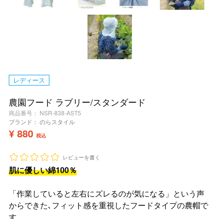
レディース
農園フード ラブリー/スタンダード
商品番号
NSR-838-AST5
ブランド：
のらスタイル
¥
880
税込
レビューを書く
肌に優しい綿100％
「作業していると左右にズレるのが気になる」という声
からできた､フィット感を重視したフードタイプの農帽で
す。