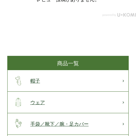
商品一覧
帽子
ウェア
手袋／靴下／腕・足カバー