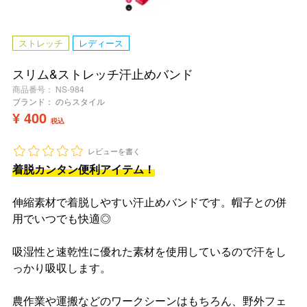
ストレッチ
レディース
スリム&ストレッチ汗止めバンド
商品番号
NS-984
ブランド：
のらスタイル
¥
400
税込
レビューを書く
着脱カンタン便利アイテム！
伸縮素材で着脱しやすい汗止めバンドです。帽子との併
用でいつでも快適◎
吸湿性と速乾性に優れた素材を使用しているので汗をし
っかり吸収します。
農作業や運搬などのワークシーンはもちろん、野外フェ