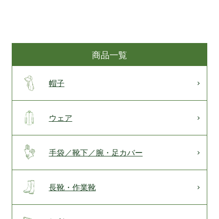
商品一覧
帽子
ウェア
手袋／靴下／腕・足カバー
長靴・作業靴