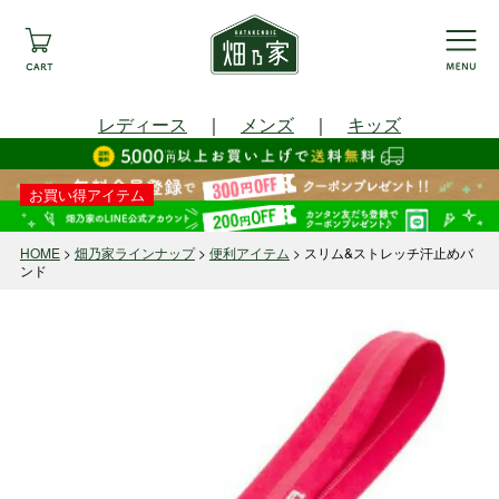
レディース
｜
メンズ
｜
キッズ
お買い得アイテム
HOME
畑乃家ラインナップ
便利アイテム
スリム&ストレッチ汗止めバ
ンド