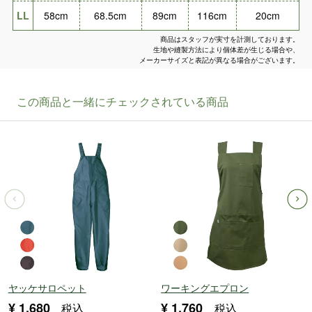
LL
58cm
68.5cm
89cm
116cm
20cm
商品はスタッフが実寸を計測しております。
生地や縫製方法により個体差が生じる場合や、
メーカーサイズと表記が異なる場合がございます。
ヤッケサロペット
ワーキングエプロン
¥
1,680
¥
1,760
税込
税込