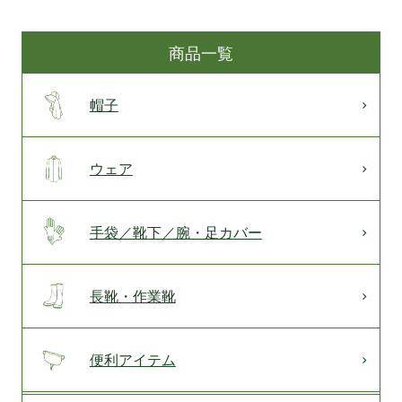
商品一覧
帽子
ウェア
手袋／靴下／腕・足カバー
長靴・作業靴
便利アイテム