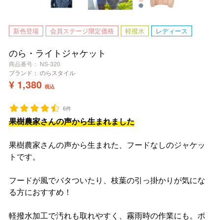
新色登場
会員ステージ限定価格
軽撥水
レディース
のら・ライトジャケット
商品番号
NS-320
ブランド：
のらスタイル
¥
1,380
税込
6件
果樹農家さんの声から生まれました
果樹農家さんの声から生まれた、フードなしのジャケッ
トです。
フードが風でバタついたり、枝葉の引っ掛かりが気にな
る方におすすめ！
軽撥水加工で汚れも取れやすく、霧雨時の作業にも。ポ