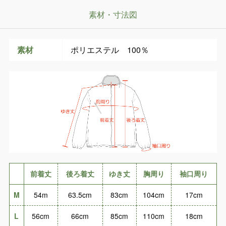
素材・寸法図
素材
ポリエステル 100％
前着丈
後ろ着丈
ゆき丈
胸周り
袖口周り
M
54m
63.5cm
83cm
104cm
17cm
L
56cm
66cm
85cm
110cm
18cm