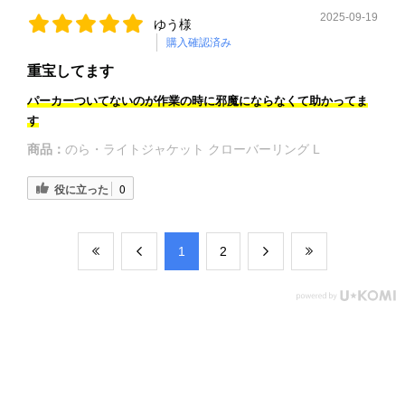
2025-09-19
ゆう様
購入確認済み
重宝してます
パーカーついてないのが作業の時に邪魔にならなくて助かってま
す
商品：
のら・ライトジャケット クローバーリング L
役に立った
0
​1
​2