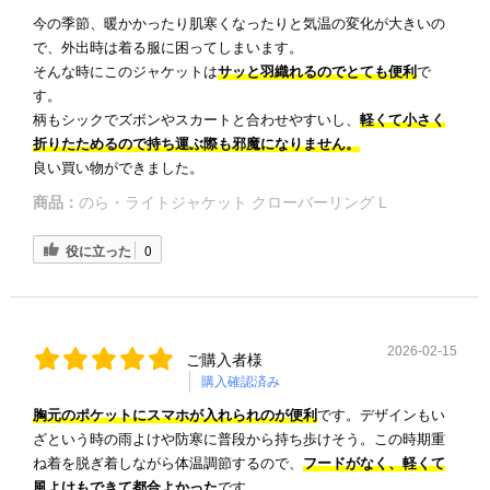
今の季節、暖かかったり肌寒くなったりと気温の変化が大きいの
で、外出時は着る服に困ってしまいます。
そんな時にこのジャケットは
サッと羽織れるのでとても便利
で
す。
柄もシックでズボンやスカートと合わせやすいし、
軽くて小さく
折りたためるので持ち運ぶ際も邪魔になりません。
良い買い物ができました。
商品：
のら・ライトジャケット クローバーリング L
役に立った
0
2026-02-15
ご購入者様
購入確認済み
胸元のポケットにスマホが入れられのが便利
です。デザインもい
ざという時の雨よけや防寒に普段から持ち歩けそう。この時期重
ね着を脱ぎ着しながら体温調節するので、
フードがなく、軽くて
風よけもできて都合よかった
です。