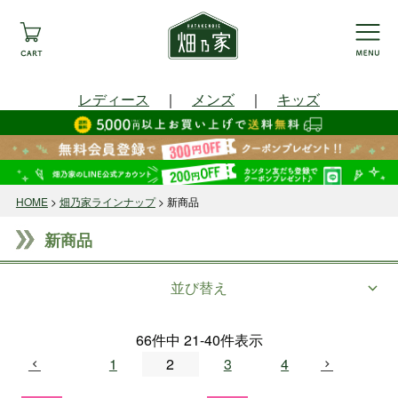
レディース
｜
メンズ
｜
キッズ
HOME
畑乃家ラインナップ
新商品
新商品
並び替え
66
件中
21
-
40
件表示
1
2
3
4