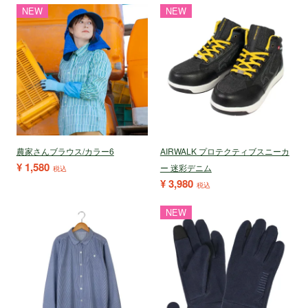
NEW
NEW
農家さんブラウス/カラー6
AIRWALK プロテクティブスニーカ
¥
1,580
ー 迷彩デニム
税込
¥
3,980
税込
NEW