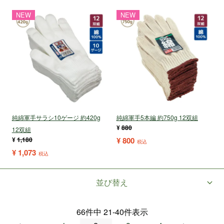
NEW
NEW
純綿軍手サラシ10ゲージ 約420g
純綿軍手5本編 約750g 12双組
¥
880
12双組
¥
1,180
¥
800
税込
¥
1,073
税込
並び替え
66
件中
21
-
40
件表示