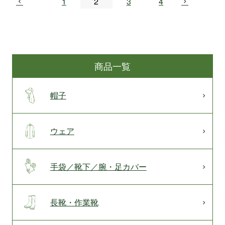
1
2
3
4
商品一覧
帽子
ウェア
手袋／靴下／腕・足カバー
長靴・作業靴