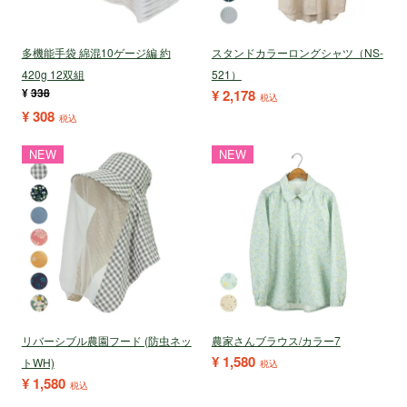
多機能手袋 綿混10ゲージ編 約
スタンドカラーロングシャツ（NS-
420g 12双組
521）
¥
338
¥
2,178
税込
¥
308
税込
NEW
NEW
リバーシブル農園フード (防虫ネッ
農家さんブラウス/カラー7
¥
1,580
トWH)
税込
¥
1,580
税込