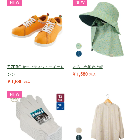
NEW
NEW
Z-ZERO セーフティシューズ オレ
ゆるふわ風ぬけ帽
¥
1,580
ンジ
税込
¥
1,980
税込
NEW