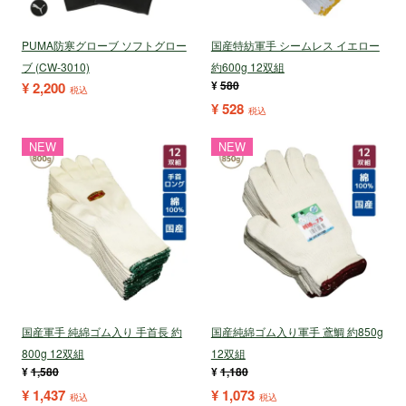
PUMA防寒グローブ ソフトグロー
国産特紡軍手 シームレス イエロー
ブ (CW-3010)
約600g 12双組
¥
580
¥
2,200
税込
¥
528
税込
NEW
NEW
国産軍手 純綿ゴム入り 手首長 約
国産純綿ゴム入り軍手 鳶鯛 約850g
800g 12双組
12双組
¥
1,580
¥
1,180
¥
1,437
¥
1,073
税込
税込