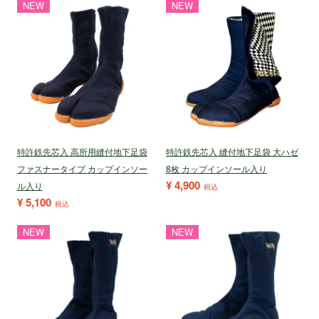
NEW
NEW
特許鉄先芯入 高所用縫付地下足袋
特許鉄先芯入 縫付地下足袋 大ハゼ
ファスナータイプ カップインソー
8枚 カップインソール入り
¥
4,900
ル入り
税込
¥
5,100
税込
NEW
NEW