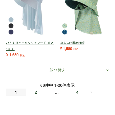
ひんやりクールタッチフード（LA-
ゆるふわ風ぬけ帽
¥
1,580
133）
税込
¥
1,650
税込
並び替え
66
件中
1
-
20
件表示
1
2
…
4