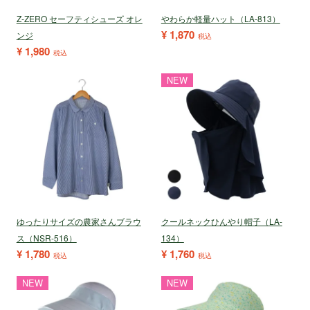
Z-ZERO セーフティシューズ オレ
やわらか軽量ハット（LA-813）
¥
1,870
ンジ
税込
¥
1,980
税込
NEW
ゆったりサイズの農家さんブラウ
クールネックひんやり帽子（LA-
ス（NSR-516）
134）
¥
1,780
¥
1,760
税込
税込
NEW
NEW