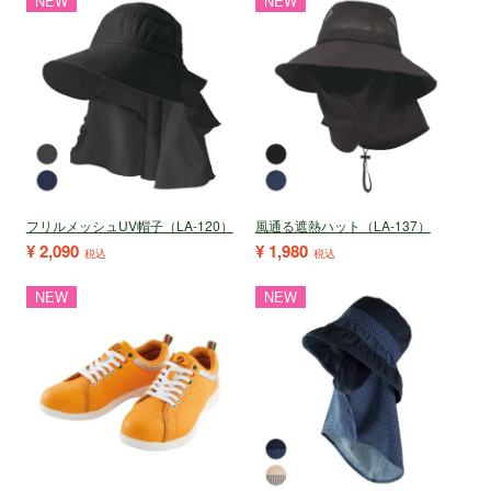
NEW
NEW
フリルメッシュUV帽子（LA-120）
風通る遮熱ハット（LA-137）
¥
2,090
¥
1,980
税込
税込
NEW
NEW