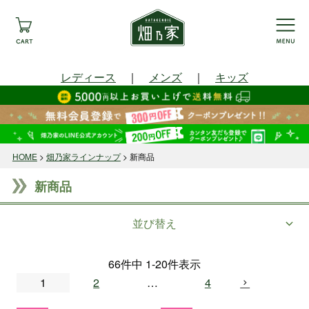
レディース
｜
メンズ
｜
キッズ
HOME
畑乃家ラインナップ
新商品
新商品
並び替え
66
件中
1
-
20
件表示
1
2
…
4