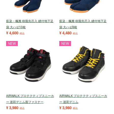
藍染・楓雅 樹脂先芯入 縫付地下足
藍染・楓雅 樹脂先芯入 縫付地下足
袋 大ハゼ10枚
袋 大ハゼ8枚
¥
4,600
¥
4,480
税込
税込
NEW
NEW
AIRWALK プロテクティブスニーカ
AIRWALK プロテクティブスニーカ
ー 迷彩デニム面ファスナー
ー 迷彩デニム
¥
3,980
¥
3,980
税込
税込