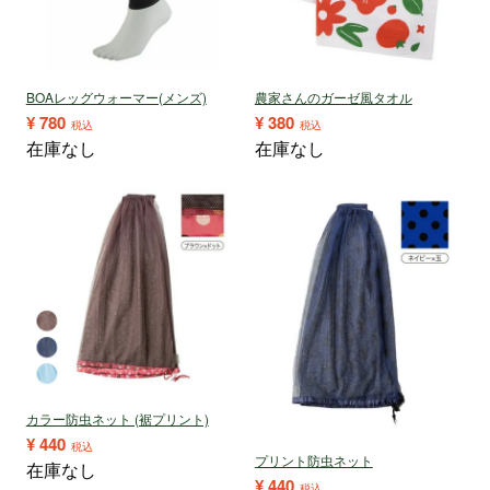
BOAレッグウォーマー(メンズ)
農家さんのガーゼ風タオル
¥
780
¥
380
税込
税込
在庫なし
在庫なし
カラー防虫ネット (裾プリント)
¥
440
税込
プリント防虫ネット
在庫なし
¥
440
税込