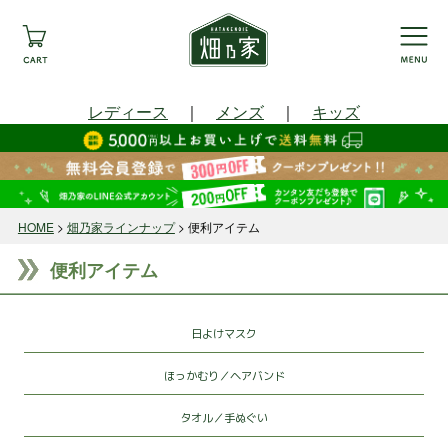
レディース
｜
メンズ
｜
キッズ
HOME
畑乃家ラインナップ
便利アイテム
便利アイテム
日よけマスク
ほっかむり／ヘアバンド
タオル／手ぬぐい