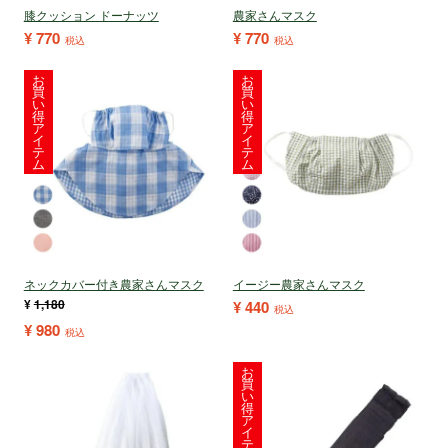
膝クッション ドーナッツ
農家さんマスク
¥
770
¥
770
税込
税込
お
お
買
買
い
い
得
得
ア
ア
イ
イ
テ
テ
ム
ム
ネックカバー付き農家さんマスク
イージー農家さんマスク
¥
1,180
¥
440
税込
¥
980
税込
お
買
い
得
ア
イ
テ