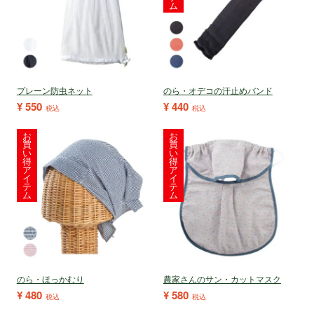
ム
プレーン防虫ネット
のら・オデコの汗止めバンド
¥
550
¥
440
税込
税込
お
お
買
買
い
い
得
得
ア
ア
イ
イ
テ
テ
ム
ム
のら・ほっかむり
農家さんのサン・カットマスク
¥
480
¥
580
税込
税込