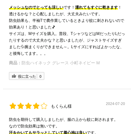
メッシュなのでとっても涼しい
です！
濡れてもすぐに乾きます
！
透けるかな？と心配しましたが、大丈夫みたいです。
防虫効果も、半袖Tで農作業しているときより蚊に刺されないので
効果あり！と思いました🎵
サイズは、Mサイズを購入。普段、TシャツなどはMだったりLだっ
たりするので大丈夫かな？と思いましたが、ジャストサイズすぎ
ました💦腕まくりができません～。Lサイズにすればよかったな、
と後悔してます。。。
商品：
防虫ハイネック グレース 小町ネイビー M
役に立った
0
2024-07-20
もくらん様
防虫を期待して購入しましたが、服の上から蚊に刺されます。
なので防虫効果は無いです。
汗をかいてもサラッとしていて着心地は良い
です。