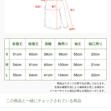
前着丈
後着丈
肩幅
胸周り
袖丈
袖口周り
S
51cm
60cm
38cm
96cm
55cm
20cm
M
54cm
61cm
40cm
100cm
56cm
21cm
L
55cm
64cm
41cm
104cm
58cm
22cm
商品はスタッフが実寸を計測しております。
生地や縫製方法により個体差が生じる場合や、
メーカーサイズと表記が異なる場合がございます。