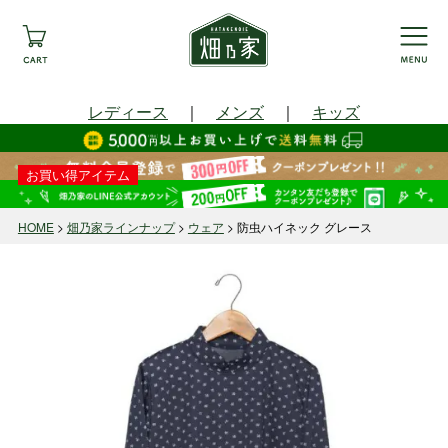
レディース
｜
メンズ
｜
キッズ
お買い得アイテム
HOME
畑乃家ラインナップ
ウェア
防虫ハイネック グレース