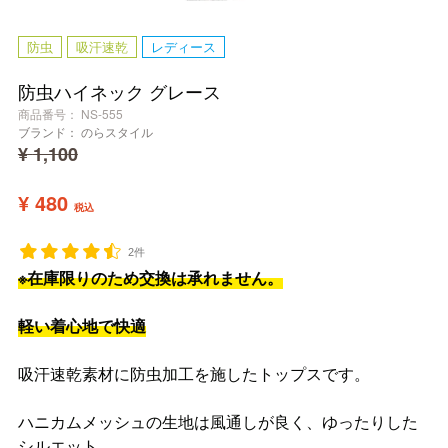
防虫
吸汗速乾
レディース
防虫ハイネック グレース
商品番号
NS-555
ブランド：
のらスタイル
¥
1,100
¥
480
税込
2件
※在庫限りのため交換は承れません。
軽い着心地で快適
吸汗速乾素材に防虫加工を施したトップスです。
ハニカムメッシュの生地は風通しが良く、ゆったりした
シルエット。