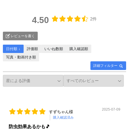
4.50
2件
レビューを書く
日付順 ↓
評価順
いいね数順
購入確認順
写真・動画付き順
詳細フィルター
2025-07-09
すずちゃん様
購入確認済み
防虫効果あるかも🎵