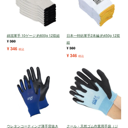
綿混軍手 10ゲージ 約600g 12双組
日本一特紡軍手2本編 約450g 12双
¥
380
組
¥
346
¥
380
税込
¥
346
税込
ウレタンコーティング薄手背抜き
クール・天然ゴム作業用手袋（ジ