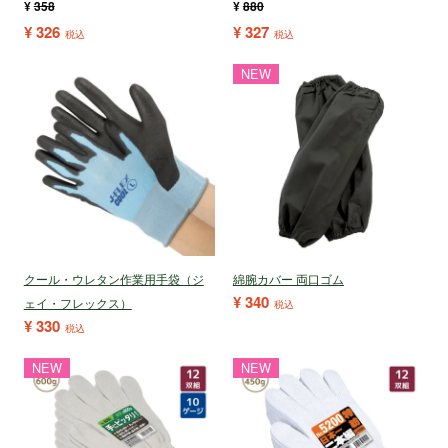
¥
358
¥
880
¥
326
¥
327
税込
税込
NEW
クール・ウレタン作業用手袋（ジ
綿腕カバー 両口ゴム
¥
340
ェイ・フレックス）
税込
¥
330
税込
NEW
NEW