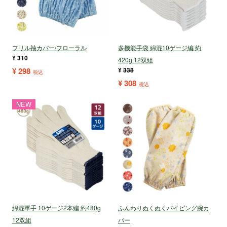
フリル袖カバー/フローラル
多機能手袋 綿混10ゲージ編 約
¥
310
420g 12双組
¥
298
¥
338
税込
¥
308
税込
NEW
綿混軍手 10ゲージ2本編 約480g
ふんわりぬくぬくパイピング腕カ
12双組
バー