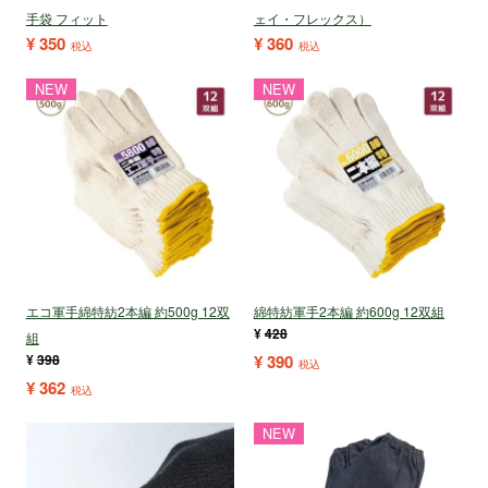
手袋 フィット
ェイ・フレックス）
¥
350
¥
360
税込
税込
NEW
NEW
エコ軍手綿特紡2本編 約500g 12双
綿特紡軍手2本編 約600g 12双組
¥
428
組
¥
398
¥
390
税込
¥
362
税込
NEW