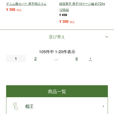
デニム腕カバー 厚手両口ゴム
綿混軍手 厚手10ゲージ編 約720g
¥
398
12双組
税込
¥
438
¥
399
税込
並び替え
105
件中
1
-
20
件表示
1
2
…
6
商品一覧
帽子