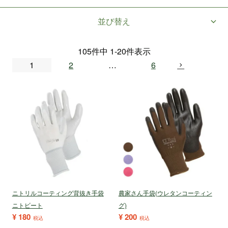
並び替え
105
件中
1
-
20
件表示
1
2
…
6
ニトリルコーティング背抜き手袋
農家さん手袋(ウレタンコーティン
ニトビート
グ)
¥
180
¥
200
税込
税込