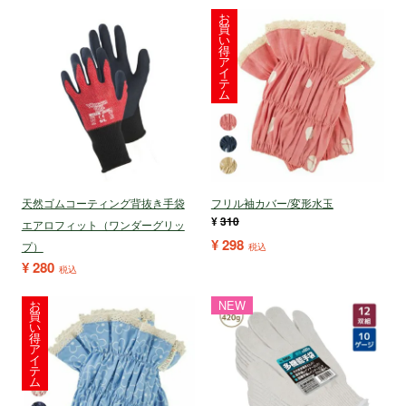
お
買
い
得
ア
イ
テ
ム
天然ゴムコーティング背抜き手袋
フリル袖カバー/変形水玉
¥
310
エアロフィット（ワンダーグリッ
¥
298
プ）
税込
¥
280
税込
お
NEW
買
い
得
ア
イ
テ
ム