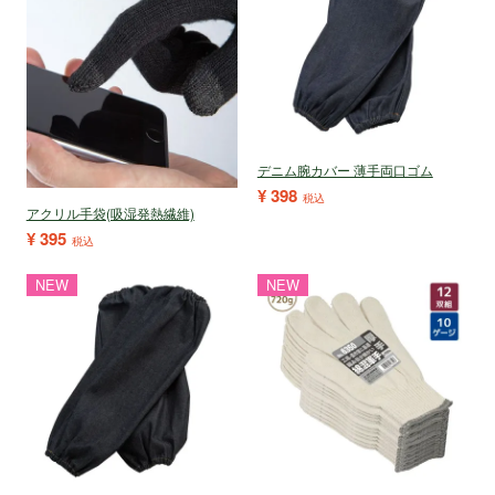
デニム腕カバー 薄手両口ゴム
¥
398
税込
アクリル手袋(吸湿発熱繊維)
¥
395
税込
NEW
NEW