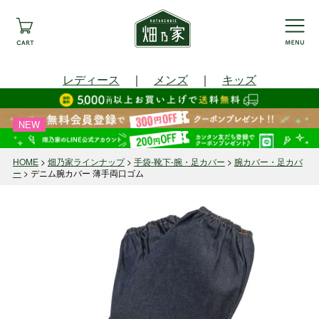
レディース
｜
メンズ
｜
キッズ
NEW
HOME
畑乃家ラインナップ
手袋-靴下-腕・足カバー
腕カバー・足カバ
ー
デニム腕カバー 薄手両口ゴム