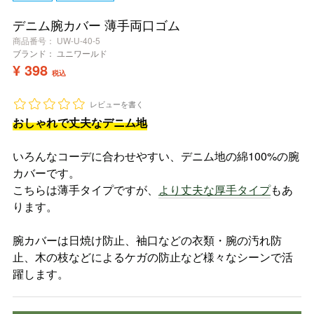
デニム腕カバー 薄手両口ゴム
商品番号
UW-U-40-5
ブランド：
ユニワールド
¥
398
税込
レビューを書く
おしゃれで丈夫なデニム地
いろんなコーデに合わせやすい、デニム地の綿100%の腕
カバーです。
こちらは薄手タイプですが、
より丈夫な厚手タイプ
もあ
ります。
腕カバーは日焼け防止、袖口などの衣類・腕の汚れ防
止、木の枝などによるケガの防止など様々なシーンで活
躍します。