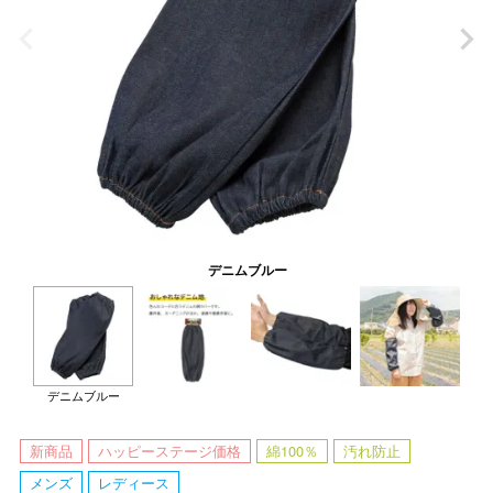
デニムブルー
デニムブルー
新商品
ハッピーステージ価格
綿100％
汚れ防止
メンズ
レディース