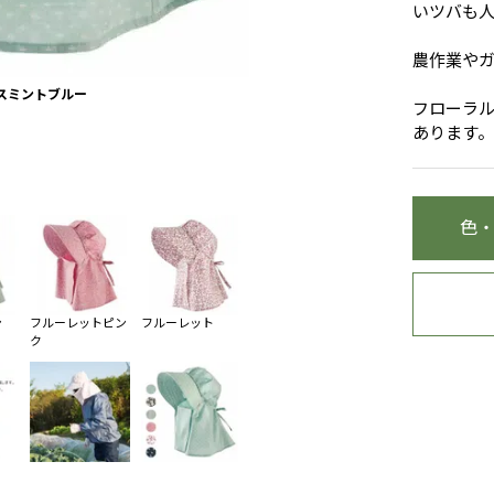
いツバも
農作業や
スミントブルー
フローラ
あります。
色
ン
フルーレットピン
フルーレット
ク