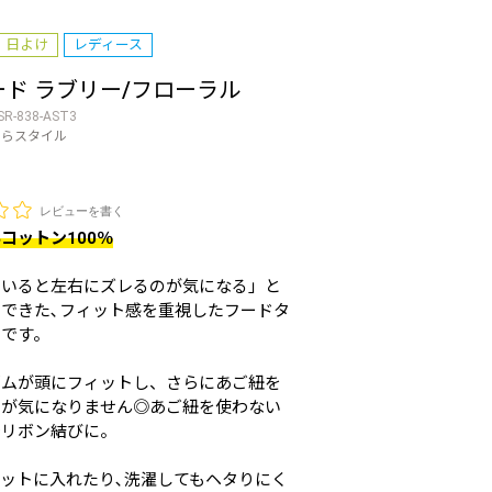
日よけ
レディース
ド ラブリー/フローラル
SR-838-AST3
のらスタイル
レビューを書く
コットン100％
ていると左右にズレるのが気になる」と
できた､フィット感を重視したフードタ
帽です。
ゴムが頭にフィットし、さらにあご紐を
レが気になりません◎あご紐を使わない
でリボン結びに。
ットに入れたり､洗濯してもヘタりにく