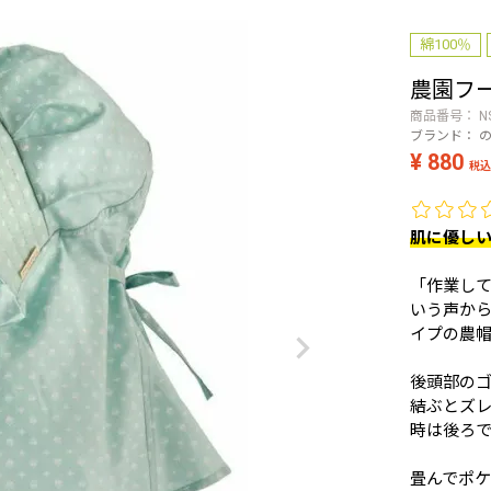
綿100％
農園フー
商品番号
N
ブランド：
¥
880
税込
肌に優しい
「作業し
いう声から
イプの農
後頭部の
結ぶとズ
時は後ろ
畳んでポケ