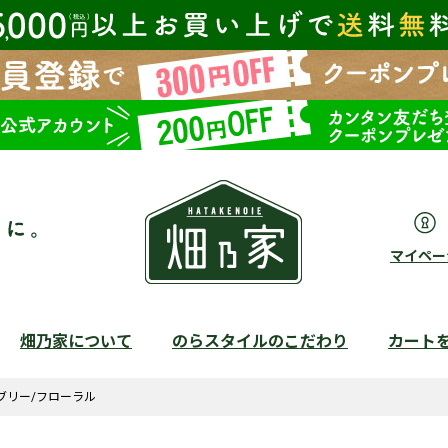
マイペー
畑乃家について
のらスタイルのこだわり
カート
検索
ブリー/フローラル