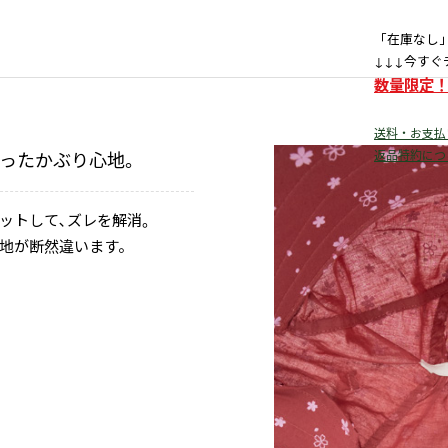
「在庫なし
↓↓↓今すぐ
数量限定
送料・お支払
返品特約につ
かったかぶり心地。
ットして､ズレを解消。
地が断然違います。