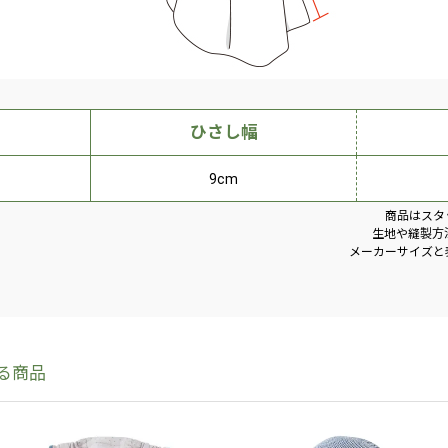
ひさし幅
9cm
商品はスタ
生地や縫製方
メーカーサイズと