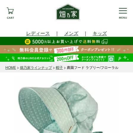
レディース
｜
メンズ
｜
キッズ
HOME
畑乃家ラインナップ
帽子
農園フード ラブリー/フローラル