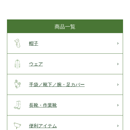
商品一覧
帽子
ウェア
手袋／靴下／腕・足カバー
長靴・作業靴
便利アイテム