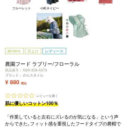
フルーレット
小町ネイビー
綿100％
日よけ
レディース
農園フード ラブリー/フローラル
商品番号
NSR-838-AST3
ブランド：
のらスタイル
¥
880
税込
レビューを書く
肌に優しいコットン100％
「作業していると左右にズレるのが気になる」という声
からできた､フィット感を重視したフードタイプの農帽で