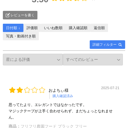
レビューを書く
日付順 ↓
評価順
いいね数順
購入確認順
返信順
写真・動画付き順
詳細フィルター
2025-07-21
およちぃ様
購入確認済み
思ってたより、エレガントではなかったです。
マジックテープが上手く合わせられず、まだちょっとなれませ
ん。
商品：
フリフリ農園フード ブラック フリー