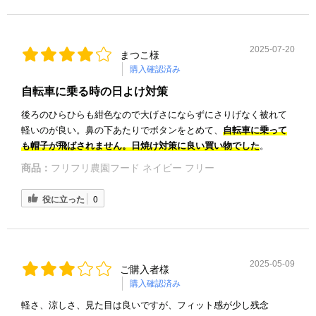
2025-07-20
まつこ様
購入確認済み
自転車に乗る時の日よけ対策
後ろのひらひらも紺色なので大げさにならずにさりげなく被れて
軽いのが良い。鼻の下あたりでボタンをとめて、
自転車に乗って
も帽子が飛ばされません。
日焼け対策に良い買い物でした
。
商品：
フリフリ農園フード ネイビー フリー
役に立った
0
2025-05-09
ご購入者様
購入確認済み
軽さ、涼しさ、見た目は良いですが、フィット感が少し残念