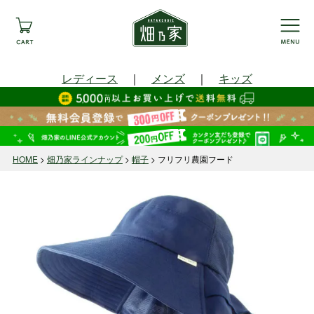
レディース
｜
メンズ
｜
キッズ
HOME
畑乃家ラインナップ
帽子
フリフリ農園フード