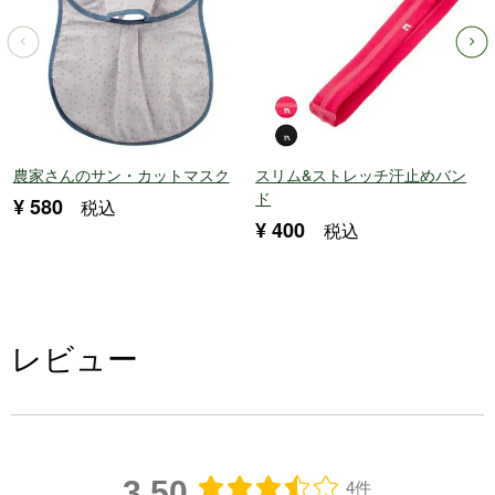
農家さんのサン・カットマスク
スリム&ストレッチ汗止めバン
ド
¥
580
税込
¥
400
税込
レビュー
3.50
4件