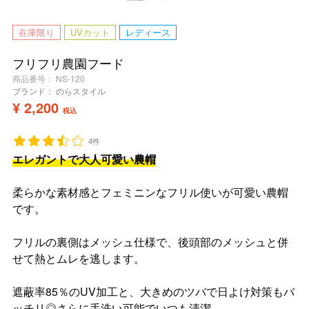
在庫限り
UVカット
レディース
フリフリ農園フード
商品番号
NS-120
ブランド：
のらスタイル
¥
2,200
税込
4件
エレガントで大人可愛い農帽
柔らかな素材感とフェミニンなフリル使いが可愛い農帽
です。
フリルの裏側はメッシュ仕様で、後頭部のメッシュと併
せて熱とムレを逃します。
遮蔽率85％のUV加工と、大きめのツバで日よけ対策もバ
ッチリ◎さらに手洗い可能でいつも清潔。