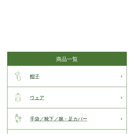
商品一覧
帽子
ウェア
手袋／靴下／腕・足カバー