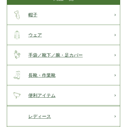
帽子
ウェア
手袋／靴下／腕・足カバー
長靴・作業靴
便利アイテム
レディース