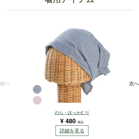
前へ
次へ
のら・ほっかむり
¥
480
税込
詳細を見る