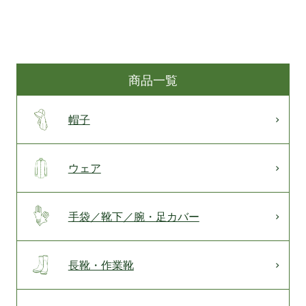
商品一覧
帽子
ウェア
手袋／靴下／腕・足カバー
長靴・作業靴