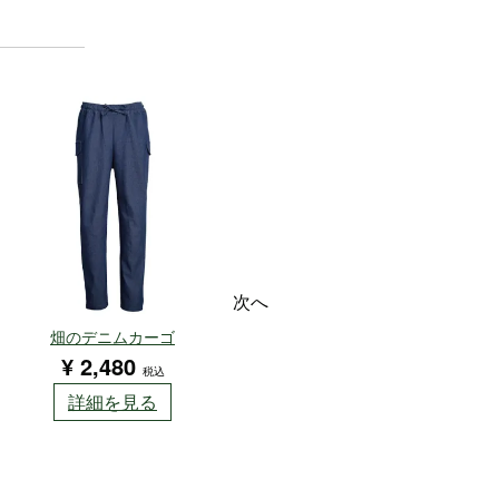
次へ
畑のデニムカーゴ
パイピング腕カバー/フ
¥
2,480
¥
400
税込
税込
詳細を見る
詳細を見る