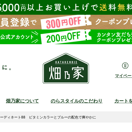
マイペー
畑乃家について
のらスタイルのこだわり
カート
検索
ーディネート88 ビタミンカラーとブルーの配色で爽やかに