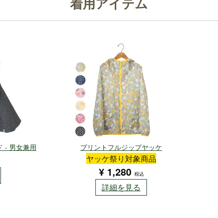
着用アイテム
- 男女兼用
プリントフルジップヤッケ
ヤッケ祭り対象商品
¥
1,280
税込
詳細を見る