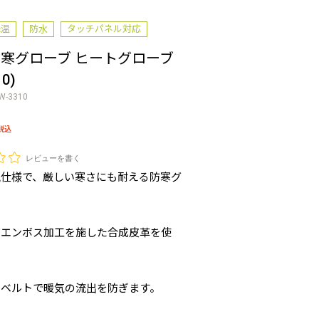
保温
防水
タッチパネル対応
防寒グローブ ヒートグローブ
10)
W-3310
税込
レビューを書く
風仕様で、厳しい寒さにも耐える防寒グ
はエンボス加工を施した合成皮革を使
のベルトで暖気の流出を防ぎます。