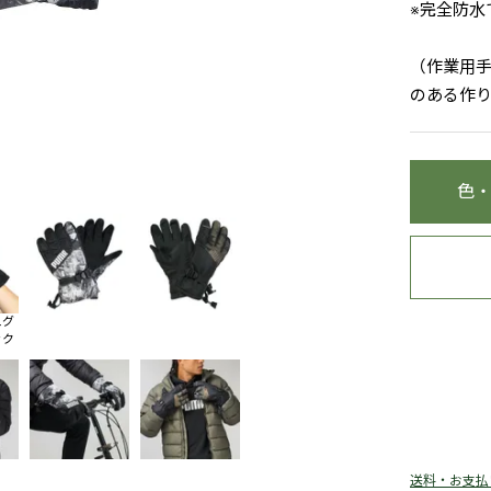
※完全防水
（作業用
のある作
色
ュグ
ック
送料・お支払