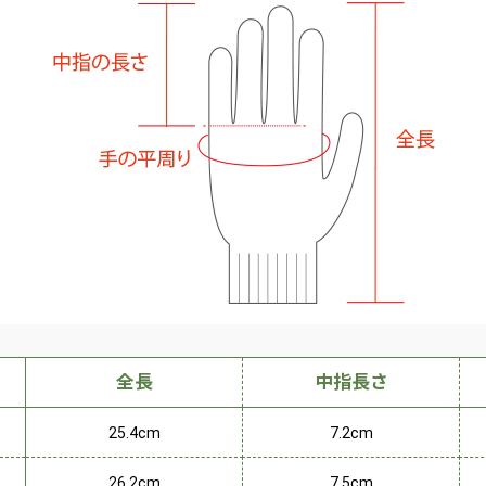
全長
中指長さ
25.4cm
7.2cm
26.2cm
7.5cm