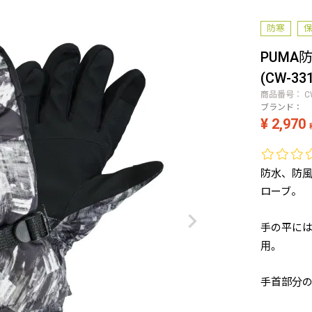
防寒
PUMA
(CW-33
商品番号
C
ブランド：
¥
2,970
防水、防
ローブ。
手の平に
用。
手首部分