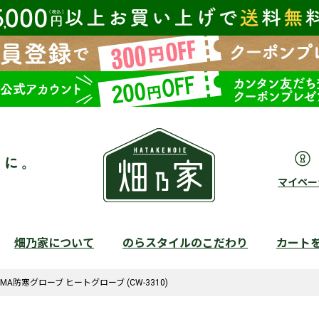
マイペー
畑乃家について
のらスタイルのこだわり
カート
検索
UMA防寒グローブ ヒートグローブ (CW-3310)