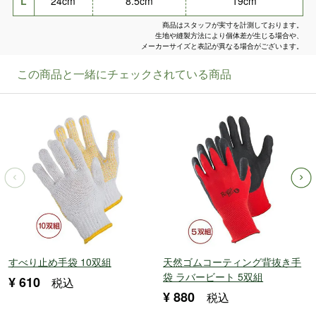
L
24cm
8.5cm
19cm
商品はスタッフが実寸を計測しております。
生地や縫製方法により個体差が生じる場合や、
メーカーサイズと表記が異なる場合がございます。
すべり止め手袋 10双組
天然ゴムコーティング背抜き手
袋 ラバービート 5双組
¥
610
税込
¥
880
税込