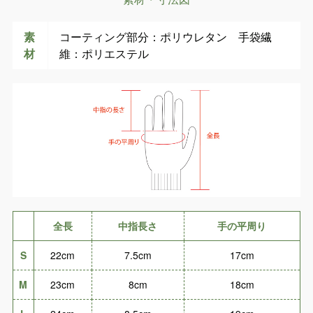
素
コーティング部分：ポリウレタン 手袋繊
材
維：ポリエステル
全長
中指長さ
手の平周り
S
22cm
7.5cm
17cm
M
23cm
8cm
18cm