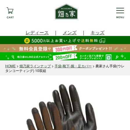
レディース
｜
メンズ
｜
キッズ
HOME
畑乃家ラインナップ
手袋-靴下-腕・足カバー
農家さん手袋(ウレ
タンコーティング) 10双組