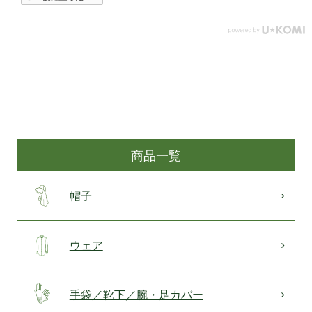
商品一覧
帽子
ウェア
手袋／靴下／腕・足カバー