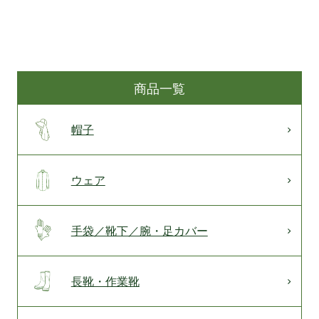
商品一覧
帽子
ウェア
手袋／靴下／腕・足カバー
長靴・作業靴