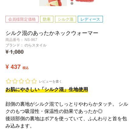
会員様限定価格
防寒
シルク混
レディース
シルク混のあったかネックウォーマー
商品番号
NS-967
ブランド：
のらスタイル
¥
1,080
¥
437
税込
レビューを書く
お肌にやさしい「シルク混」生地使用
顔側の裏地がシルク混でしっとりやわらかタッチ。 シル
クのもつ吸湿性・保温性の効果であったか◎
後頭部側の裏地はボアを使っていて、ふんわりと首を包
み込みます。