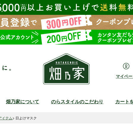
マイペー
畑乃家について
のらスタイルのこだわり
カート
検索
アイテム
日よけマスク