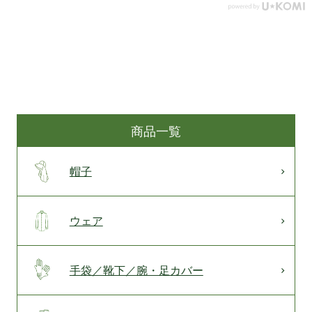
商品一覧
帽子
ウェア
手袋／靴下／腕・足カバー