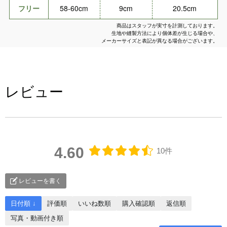
フリー
58-60cm
9cm
20.5cm
商品はスタッフが実寸を計測しております。
生地や縫製方法により個体差が生じる場合や、
メーカーサイズと表記が異なる場合がございます。
レビュー
4.60
10件
レビューを書く
日付順 ↓
評価順
いいね数順
購入確認順
返信順
写真・動画付き順