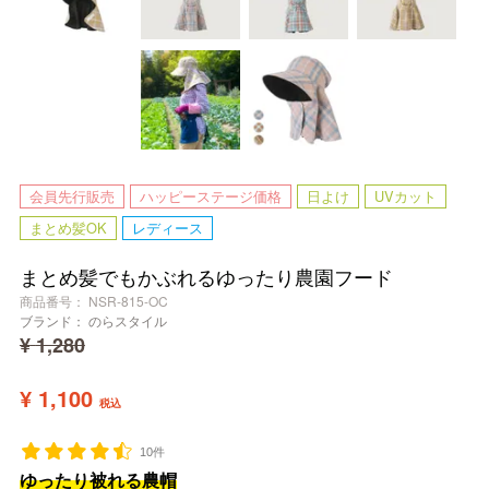
会員先行販売
ハッピーステージ価格
日よけ
UVカット
まとめ髪OK
レディース
まとめ髪でもかぶれるゆったり農園フード
商品番号
NSR-815-OC
ブランド：
のらスタイル
¥
1,280
¥
1,100
税込
10件
ゆったり被れる農帽