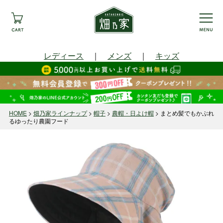
レディース
｜
メンズ
｜
キッズ
HOME
畑乃家ラインナップ
帽子
農帽・日よけ帽
まとめ髪でもかぶれ
るゆったり農園フード