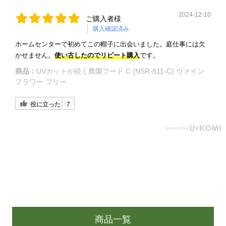
2024-12-10
ご購入者様
購入確認済み
ホームセンターで初めてこの帽子に出会いました。庭仕事には欠
かせません。
使い古したのでリピート購入
です。
商品：
UVカットが続く農園フード C (NSR-811-C) ヴァイン
フラワー フリー
役に立った
7
商品一覧