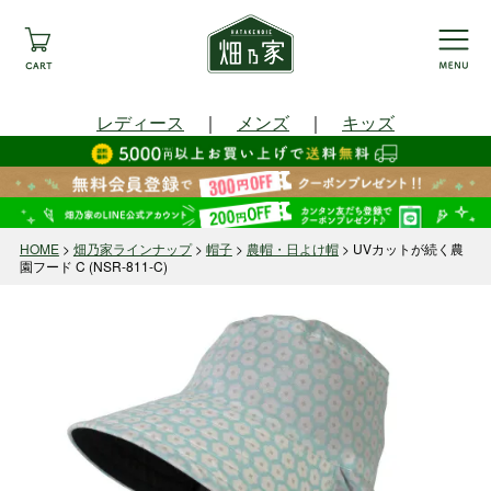
レディース
｜
メンズ
｜
キッズ
HOME
畑乃家ラインナップ
帽子
農帽・日よけ帽
UVカットが続く農
園フード C (NSR-811-C)