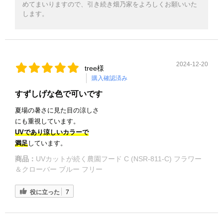
めてまいりますので、引き続き畑乃家をよろしくお願いいた
します。
2024-12-20
tree様
購入確認済み
すずしげな色で可いです
夏場の暑さに見た目の涼しさ
にも重視しています。
UVであり涼しいカラーで
満足
しています。
商品：
UVカットが続く農園フード C (NSR-811-C) フラワー
＆クローバー ブルー フリー
役に立った
7