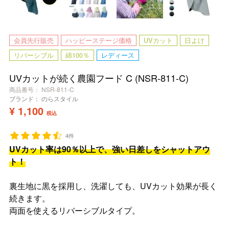
会員先行販売
ハッピーステージ価格
UVカット
日よけ
リバーシブル
綿100％
レディース
UVカットが続く農園フード C (NSR-811-C)
商品番号
NSR-811-C
ブランド：
のらスタイル
¥
1,100
税込
4件
UVカット率は90％以上で、強い日差しをシャットアウ
ト！
裏生地に黒を採用し、洗濯しても、UVカット効果が長く
続きます。
両面を使えるリバーシブルタイプ。