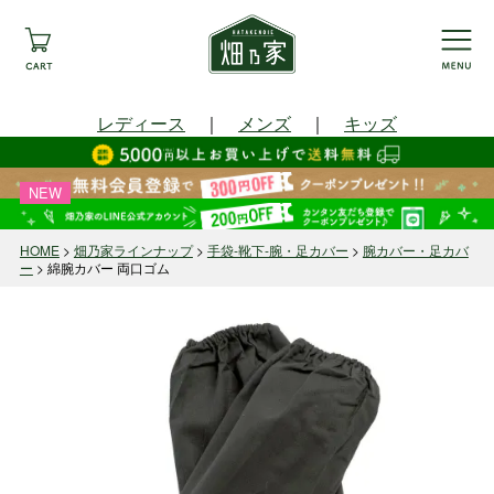
レディース
｜
メンズ
｜
キッズ
NEW
HOME
畑乃家ラインナップ
手袋-靴下-腕・足カバー
腕カバー・足カバ
ー
綿腕カバー 両口ゴム