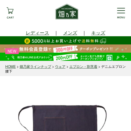
レディース
｜
メンズ
｜
キッズ
NEW
HOME
畑乃家ラインナップ
ウェア
エプロン・割烹着
デニムエプロン
腰下