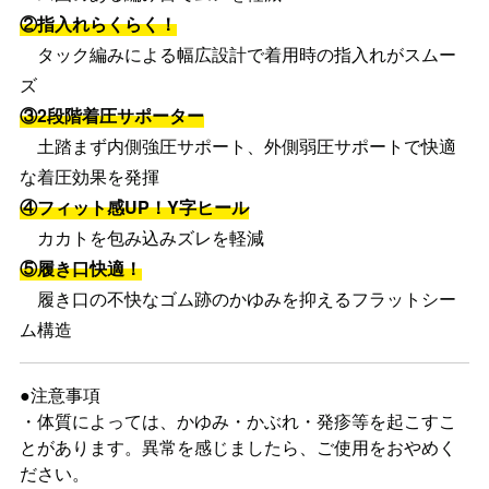
②指入れらくらく！
タック編みによる幅広設計で着用時の指入れがスムー
ズ
③2段階着圧サポーター
土踏まず内側強圧サポート、外側弱圧サポートで快適
な着圧効果を発揮
④フィット感UP！Y字ヒール
カカトを包み込みズレを軽減
⑤履き口快適！
履き口の不快なゴム跡のかゆみを抑えるフラットシー
ム構造
●注意事項
・体質によっては、かゆみ・かぶれ・発疹等を起こすこ
とがあります。異常を感じましたら、ご使用をおやめく
ださい。