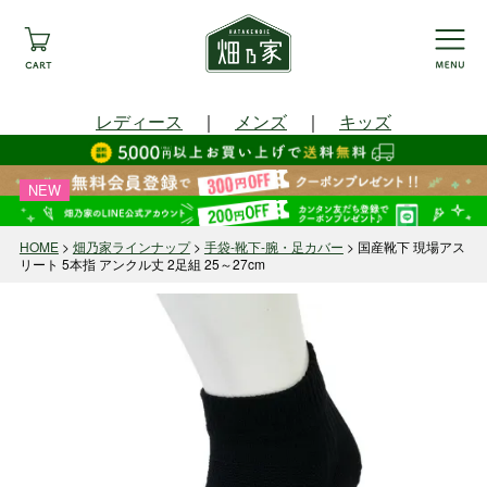
レディース
｜
メンズ
｜
キッズ
NEW
HOME
畑乃家ラインナップ
手袋-靴下-腕・足カバー
国産靴下 現場アス
リート 5本指 アンクル丈 2足組 25～27cm