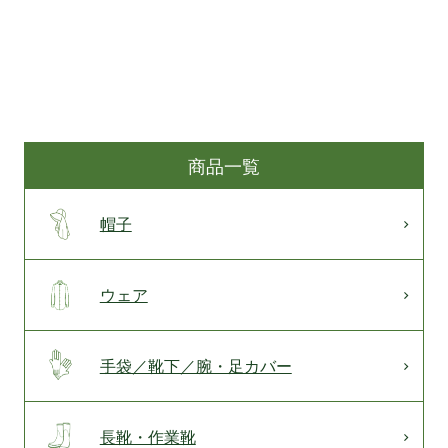
商品一覧
帽子
ウェア
手袋／靴下／腕・足カバー
長靴・作業靴