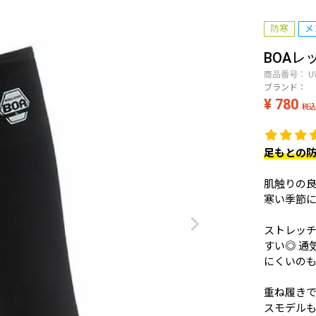
防寒
メ
BOAレ
商品番号
U
ブランド：
¥
780
税込
足もとの
肌触りの
寒い季節
ストレッ
すい◎ 通
にくいの
重ね履きで
スモデル