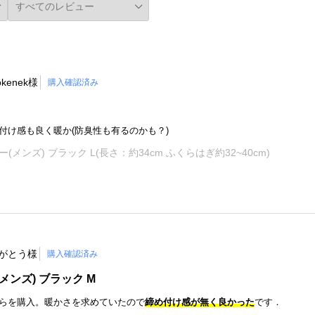
okenek様
購入確認済み
付け感も良く暖か(防臭性も有るのかも？)
(メンズ) ブラック L(長さ：約34cm ふくらはぎ約32~40cm)
がとう様
購入確認済み
メンズ) ブラック M
らを購入。暖かさを求めていたので
締め付け感が無
く
良かった
です．