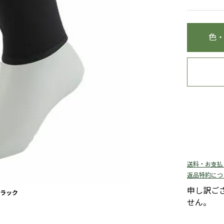
色
送料・お支払
返品特約につ
申し訳ご
ラック
せん。