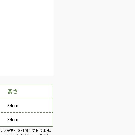
高さ
34cm
34cm
ッフが実寸を計測しております。