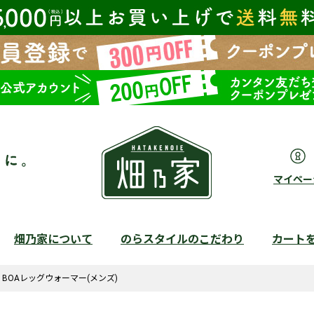
マイペー
畑乃家について
のらスタイルのこだわり
カート
検索
BOAレッグウォーマー(メンズ)