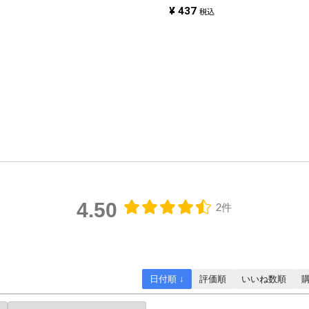
¥
437
税込
4.50
2件
日付順 ↓
評価順
いいね数順