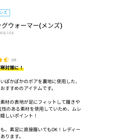
ンズ
ッグウォーマー(メンズ)
W-B-104
2件
防寒対策に！
良いぽかぽかのボアを裏地に使用した、
におすすめのアイテムです。
チ素材の表地が足にフィットして履きや
気性のある素材を使用していため、ムレ
も嬉しいポイント！
も、素足に直接履いてもOK！レディー
もあります。