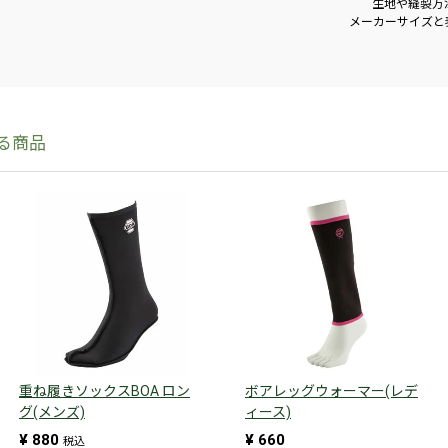
生地や縫製方
メーカーサイズと
重ね履きソックスBOA ロン
ボアレッグウォーマー(レデ
グ(メンズ)
ィース)
¥
880
¥
660
税込