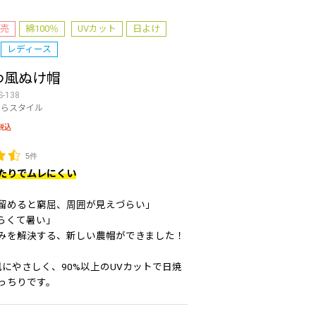
売
綿100％
UVカット
日よけ
レディース
わ風ぬけ帽
S-138
のらスタイル
税込
5件
たりでムレにくい
留めると窮屈、周囲が見えづらい」
らくて暑い」
みを解決する、新しい農帽ができました！
肌にやさしく、90%以上のUVカットで日焼
っちりです。