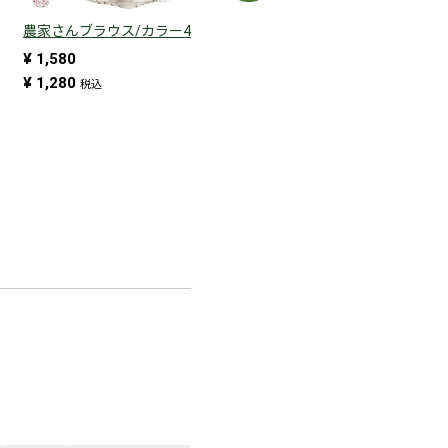
農家さんブラウス/カラー4
ゆったりサイズの農家さんブ
ラウス（NSR-516）
¥
1,580
¥
1,780
¥
1,280
税込
税込