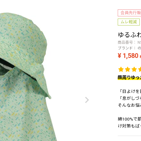
会員先行販
ムレ軽減
ゆるふ
商品番号
N
ブランド：
¥
1,580
顔周りゆっ
「日よけを
「息がしづ
そんなお悩
綿100%で
け対策もば