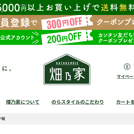
マイペー
畑乃家について
のらスタイルのこだわり
カート
検索
け帽