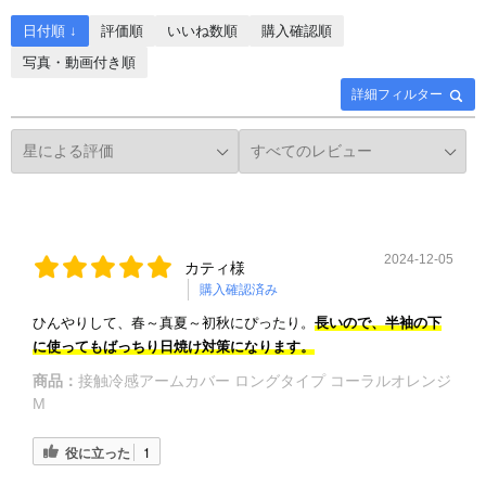
日付順 ↓
評価順
いいね数順
購入確認順
写真・動画付き順
詳細フィルター
2024-12-05
カティ様
購入確認済み
ひんやりして、春～真夏～初秋にぴったり。
長いので、半袖の下
に使ってもばっちり日焼け対策になります。
商品：
接触冷感アームカバー ロングタイプ コーラルオレンジ
M
役に立った
1