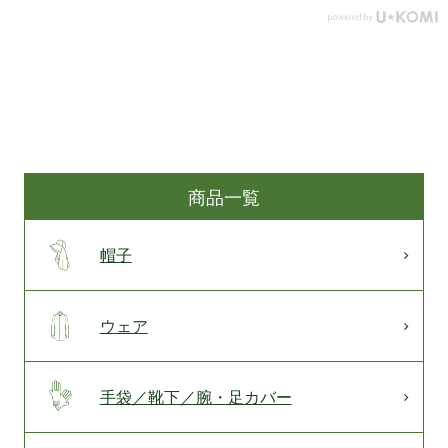
商品一覧
帽子
ウェア
手袋／靴下／腕・足カバー