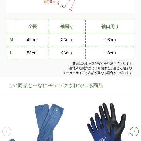
全長
袖周り
袖口周り
M
49cm
23cm
16cm
L
50cm
26cm
18cm
商品はスタッフが実寸を計測しております。
生地や縫製方法により個体差が生じる場合や、
メーカーサイズと表記が異なる場合がございます。