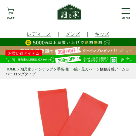
レディース
｜
メンズ
｜
キッズ
お買い得アイテム
HOME
畑乃家ラインナップ
手袋-靴下-腕・足カバー
接触冷感アームカ
バー ロングタイプ