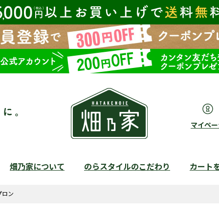
マイペー
畑乃家について
のらスタイルのこだわり
カート
検索
プロン