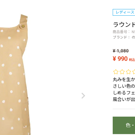
レディース
ラウン
商品番号
N
ブランド：
¥
1,080
¥
990
税込
丸みを生
さしい色
しめるフ
風合いが出
色