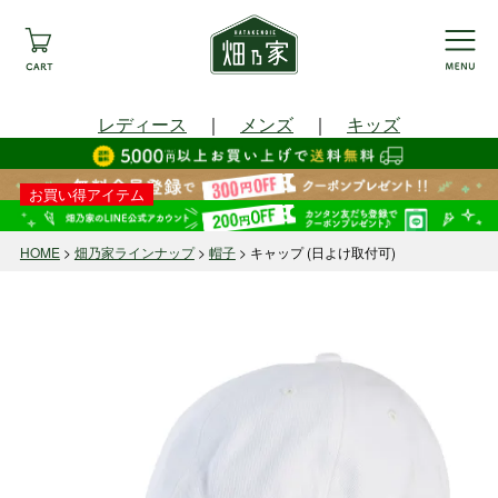
レディース
｜
メンズ
｜
キッズ
お買い得アイテム
HOME
畑乃家ラインナップ
帽子
キャップ (日よけ取付可)