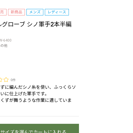
売
新商品
メンズ
レディース
ルグローブ シノ軍手2本半編
W-6400
その他
0件
けずに編んだシノ糸を使い、ふっくらソ
合いに仕上げた軍手です。
木くずが舞うような作業に適していま
・サイズを選んでカートに入れる