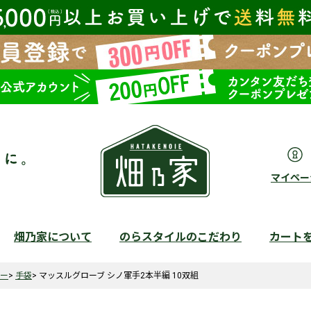
マイペー
畑乃家について
のらスタイルのこだわり
カート
検索
バー
手袋
マッスルグローブ シノ軍手2本半編 10双組