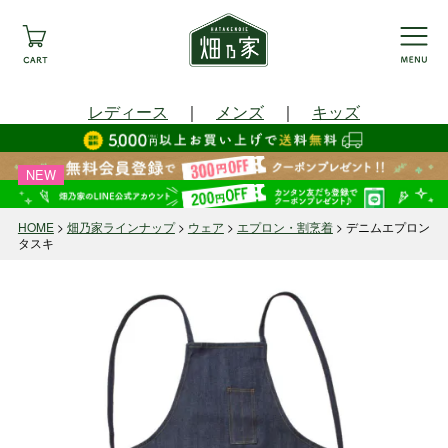
レディース
｜
メンズ
｜
キッズ
NEW
HOME
畑乃家ラインナップ
ウェア
エプロン・割烹着
デニムエプロン
タスキ