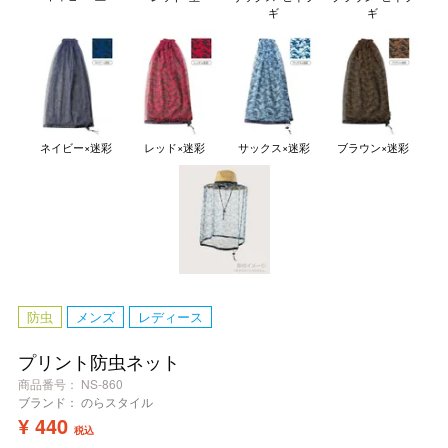
ギ
ギ
ネイビー×迷彩
レッド×迷彩
サックス×迷彩
ブラウン×迷彩
防虫
メンズ
レディース
プリント防虫ネット
商品番号
NS-860
ブランド：
のらスタイル
¥
440
税込