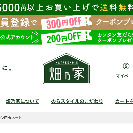
マイペー
畑乃家について
のらスタイルのこだわり
カート
検索
ーン防虫ネット