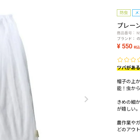
防虫
メ
プレー
商品番号
N
ブランド：
¥
550
税込
ツバがあ
帽子の上
能！虫か
きめの細
が嬉しい
農作業やガ
どのアウ