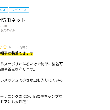
ンズ
レディース
ン防虫ネット
S-850
のらスタイル
レビューを書く
る帽子に装着できます
からスッポリかぶるだけで簡単に装着可
ら顔や首元を守ります。
かいメッシュで小さな虫も入りにくいの
。
ーデニングのほか、BBQやキャンプな
トドアにも大活躍！