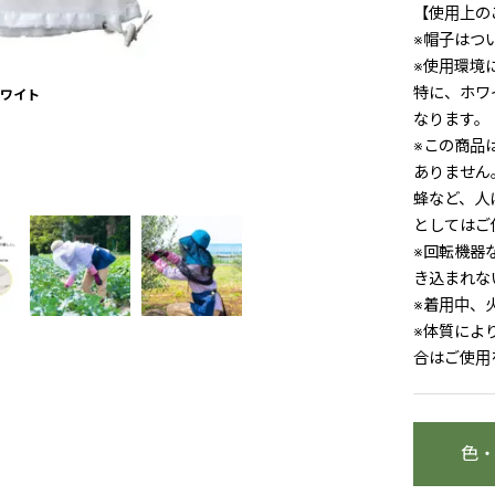
【使用上の
※帽子はつ
※使用環境
特に、ホワ
ワイト
なります。
※この商品
ありません
蜂など、人
としてはご
※回転機器
き込まれな
※着用中、
※体質によ
合はご使用
色