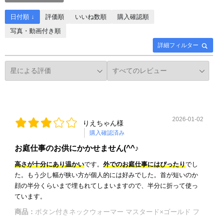
日付順 ↓
評価順
いいね数順
購入確認順
写真・動画付き順
詳細フィルター
2026-01-02
りえちゃん様
購入確認済み
お庭仕事のお供にかかせません(^^♪
高さが十分にあり温かい
です。
外でのお庭仕事にはぴったり
でし
た。もう少し幅が狭い方が個人的には好みでした。首が短いのか
顔の半分くらいまで埋もれてしまいますので、半分に折って使っ
ています。
商品：
ボタン付きネックウォーマー マスタード×ゴールド フ