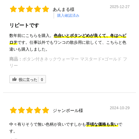
2025-12-27
あんまる様
購入確認済み
リピートです
数年前にこちらを購入。
色合いとボタンどめが良くて、冬はヘビ
ロテ
です。仕事以外でもワンコの散歩用に欲しくて、こちらと色
違いも購入しました。
商品：
ボタン付きネックウォーマー マスタード×ゴールド フ
リー
役に立った
0
2024-10-29
ジャンポール様
中々有りそうで無い色柄が良いですしかも
手頃な価格も良い
で
す。