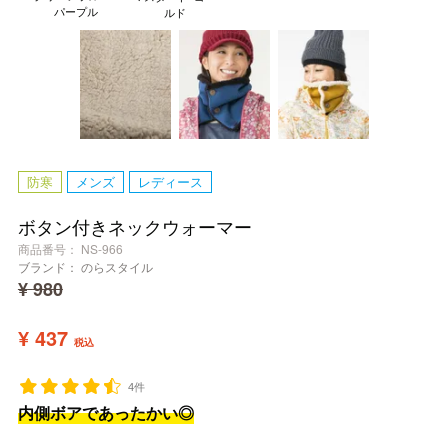
パープル
ルド
防寒
メンズ
レディース
ボタン付きネックウォーマー
商品番号
NS-966
ブランド：
のらスタイル
¥
980
¥
437
税込
4件
内側ボアであったかい◎