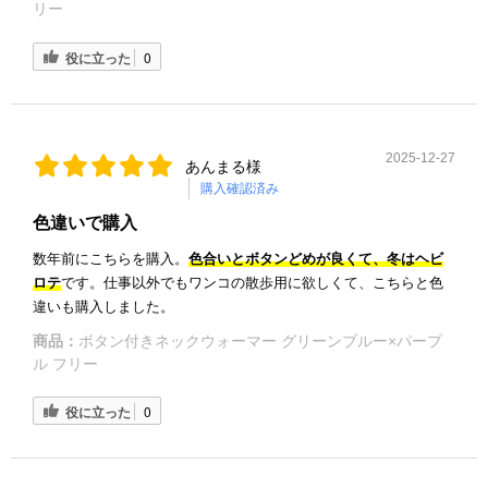
リー
役に立った
0
2025-12-27
あんまる様
購入確認済み
色違いで購入
数年前にこちらを購入。
色合いとボタンどめが良くて、冬はヘビ
ロテ
です。仕事以外でもワンコの散歩用に欲しくて、こちらと色
違いも購入しました。
商品：
ボタン付きネックウォーマー グリーンブルー×パープ
ル フリー
役に立った
0